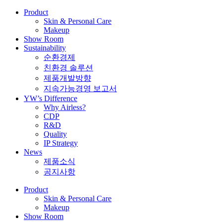
Product
Skin & Personal Care
Makeup
Show Room
Sustainability
순환경제
친환경 솔루션
제품개발방향
지속가능경영 보고서
YW’s Difference
Why Airless?
CDP
R&D
Quality
IP Strategy
News
제품소식
공지사항
Product
Skin & Personal Care
Makeup
Show Room