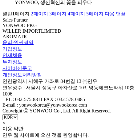
YONWOO, 생산혁신의 꽃을 피우다
열린
1
페이지
2
페이지
3
페이지
4
페이지
5
페이지
다음
맨끝
Sales Partner
YONWOO PKG
WILLER IMPORTLIMITED
AROMATIC
윤리·인권경영
기업정보
인재채용
투자정보
사이버신문고
개인정보처리방침
인천광역시 서해구 가좌로 84번길 13 ㈜연우
연우성수 : 서울시 성동구 아차산로 103, 영동테크노타워 10층
1006
TEL : 032-575-8811 FAX : 032-578-0485
E-mail : yonwookorea@yonwookorea.com
Copyright ⓒ YONWOO Co., Ltd. All Right Reserved.
×
이용 약관
연우 웹 사이트에 오신 것을 환영합니다.