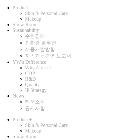
Product
Skin & Personal Care
Makeup
Show Room
Sustainability
순환경제
친환경 솔루션
제품개발방향
지속가능경영 보고서
YW’s Difference
Why Airless?
CDP
R&D
Quality
IP Strategy
News
제품소식
공지사항
Product
+
Skin & Personal Care
Makeup
Show Room