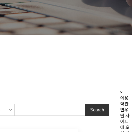
×
이용
약관
연우
웹 사
이트
에 오