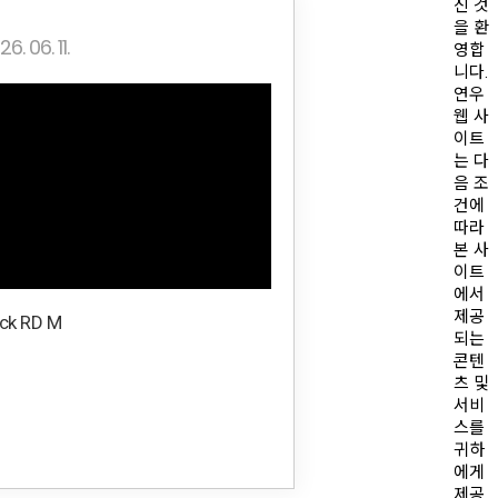
신 것
을 환
6. 06. 11.
영합
니다.
연우
웹 사
이트
는 다
음 조
건에
따라
본 사
이트
에서
제공
ick RD M
되는
콘텐
츠 및
서비
스를
귀하
에게
제공