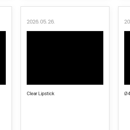
2026. 05. 26.
20
Clear Lipstick
Ø4