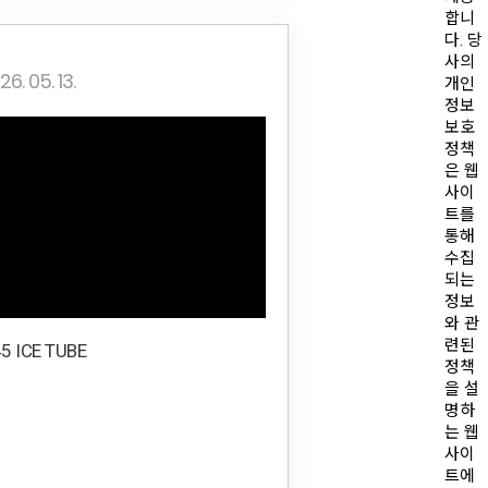
합니
다. 당
사의
26. 05. 13.
개인
정보
보호
정책
은 웹
사이
트를
통해
수집
되는
정보
와 관
련된
5 ICE TUBE
정책
을 설
명하
는 웹
사이
트에