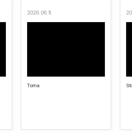
2026. 06. 11.
202
Toma
St