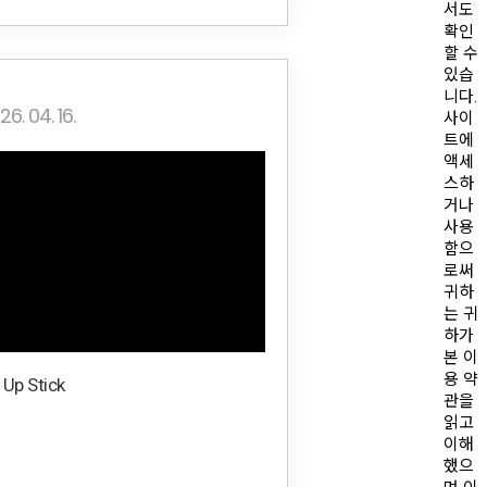
서도
확인
할 수
있습
니다.
26. 04. 16.
사이
트에
액세
스하
거나
사용
함으
로써
귀하
는 귀
하가
본 이
용 약
 Up Stick
관을
읽고
이해
했으