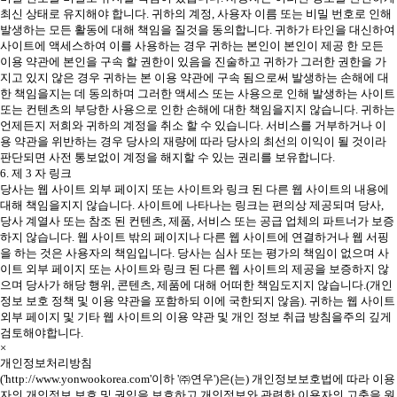
최신 상태로 유지해야 합니다. 귀하의 계정, 사용자 이름 또는 비밀 번호로 인해
발생하는 모든 활동에 대해 책임을 질것을 동의합니다. 귀하가 타인을 대신하여
사이트에 액세스하여 이를 사용하는 경우 귀하는 본인이 본인이 제공 한 모든
이용 약관에 본인을 구속 할 권한이 있음을 진술하고 귀하가 그러한 권한을 가
지고 있지 않은 경우 귀하는 본 이용 약관에 구속 됨으로써 발생하는 손해에 대
한 책임을지는 데 동의하며 그러한 액세스 또는 사용으로 인해 발생하는 사이트
또는 컨텐츠의 부당한 사용으로 인한 손해에 대한 책임을지지 않습니다. 귀하는
언제든지 저희와 귀하의 계정을 취소 할 수 있습니다. 서비스를 거부하거나 이
용 약관을 위반하는 경우 당사의 재량에 따라 당사의 최선의 이익이 될 것이라
판단되면 사전 통보없이 계정을 해지할 수 있는 권리를 보유합니다.
6. 제 3 자 링크
당사는 웹 사이트 외부 페이지 또는 사이트와 링크 된 다른 웹 사이트의 내용에
대해 책임을지지 않습니다. 사이트에 나타나는 링크는 편의상 제공되며 당사,
당사 계열사 또는 참조 된 컨텐츠, 제품, 서비스 또는 공급 업체의 파트너가 보증
하지 않습니다. 웹 사이트 밖의 페이지나 다른 웹 사이트에 연결하거나 웹 서핑
을 하는 것은 사용자의 책임입니다. 당사는 심사 또는 평가의 책임이 없으며 사
이트 외부 페이지 또는 사이트와 링크 된 다른 웹 사이트의 제공을 보증하지 않
으며 당사가 해당 행위, 콘텐츠, 제품에 대해 어떠한 책임도지지 않습니다.(개인
정보 보호 정책 및 이용 약관을 포함하되 이에 국한되지 않음). 귀하는 웹 사이트
외부 페이지 및 기타 웹 사이트의 이용 약관 및 개인 정보 취급 방침을주의 깊게
검토해야합니다.
×
개인정보처리방침
('http://www.yonwookorea.com'이하 '㈜연우')은(는) 개인정보보호법에 따라 이용
자의 개인정보 보호 및 권익을 보호하고 개인정보와 관련한 이용자의 고충을 원