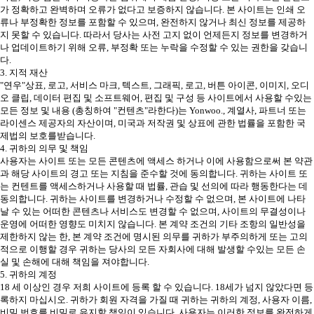
가 정확하고 완벽하며 오류가 없다고 보증하지 않습니다. 본 사이트는 인쇄 오
류나 부정확한 정보를 포함할 수 있으며, 완전하지 않거나 최신 정보를 제공하
지 못할 수 있습니다. 따라서 당사는 사전 고지 없이 언제든지 정보를 변경하거
나 업데이트하기 위해 오류, 부정확 또는 누락을 수정할 수 있는 권한을 갖습니
다.
3. 지적 재산
"연우"상표, 로고, 서비스 마크, 텍스트, 그래픽, 로고, 버튼 아이콘, 이미지, 오디
오 클립, 데이터 편집 및 소프트웨어, 편집 및 구성 등 사이트에서 사용할 수있는
모든 정보 및 내용 (총칭하여 "컨텐츠"라한다)는 Yonwoo., 계열사, 파트너 또는
라이센스 제공자의 자산이며, 미국과 저작권 및 상표에 관한 법률을 포함한 국
제법의 보호를받습니다.
4. 귀하의 의무 및 책임
사용자는 사이트 또는 모든 콘텐츠에 액세스 하거나 이에 사용함으로써 본 약관
과 해당 사이트의 경고 또는 지침을 준수할 것에 동의합니다. 귀하는 사이트 또
는 컨텐트를 액세스하거나 사용할 때 법률, 관습 및 선의에 따라 행동한다는 데
동의합니다. 귀하는 사이트를 변경하거나 수정할 수 없으며, 본 사이트에 나타
날 수 있는 어떠한 콘텐츠나 서비스도 변경할 수 없으며, 사이트의 무결성이나
운영에 어떠한 영향도 미치지 않습니다. 본 계약 조건의 기타 조항의 일반성을
제한하지 않는 한, 본 계약 조건에 명시된 의무를 귀하가 부주의하게 또는 고의
적으로 이행할 경우 귀하는 당사의 모든 자회사에 대해 발생할 수있는 모든 손
실 및 손해에 대해 책임을 져야합니다.
5. 귀하의 계정
18 세 이상인 경우 저희 사이트에 등록 할 수 있습니다. 18세가 넘지 않았다면 등
록하지 마십시오. 귀하가 회원 자격을 가질 때 귀하는 귀하의 계정, 사용자 이름,
비밀 번호를 비밀로 유지할 책임이 있습니다. 사용자는 이러한 정보를 완전하게