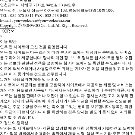
인천광역시 서해구 가좌로 84번길 13 ㈜연우
연우성수 : 서울시 성동구 아차산로 103, 영동테크노타워 10층 1006
TEL : 032-575-8811 FAX : 032-578-0485
E-mail : yonwookorea@yonwookorea.com
Copyright ⓒ YONWOO Co., Ltd. All Right Reserved.
×
이용 약관
연우 웹 사이트에 오신 것을 환영합니다.
연우 웹 사이트는 다음 조건에 따라 본 사이트에서 제공되는 콘텐츠 및 서비스
를 귀하에게 제공합니다. 당사의 개인 정보 보호 정책은 웹 사이트를 통해 수집
되는 정보와 관련된 정책을 설명하는 웹 사이트에서도 확인할 수 있습니다. 사
이트에 액세스하거나 사용함으로써 귀하는 귀하가 본 이용 약관을 읽고 이해했
으며 이에 동의하는 것으로 간주됩니다.
1. 개인 사용을위한 제품 및 서비스
사이트에서 제공되는 샘플을 포함하여 사이트에서 제공되는 제품 및 서비스는
개인적인 용도로만 사용됩니다. 귀사는 당사에서 구입하거나 수령한 제품, 서비
스 또는 샘플을 판매하거나 재판매 할 수 없습니다. 당사는 사전 고지 여부와 관
계없이 당사의 단독 재량에 따라 당사의 이용 약관을 위반할 수있는 것으로 판
단되는 주문 수량을 취소 또는 축소 할 수있는 권리를 보유합니다. 등록된 회원
이 약관에 따르지 않거나 이를 위반하는 경우 당사는 별도의 통지 없이 계좌를
해지할 수 있습니다.
2. 정보의 정확성
당사는 웹 사이트에 당사 제품을 설명할 때 최대한 정확하게 기술하려고 노력하
지만, 적용 법률에서 허용하는 범위에서 제품 설명, 색상 또는 기타 모든 콘텐츠