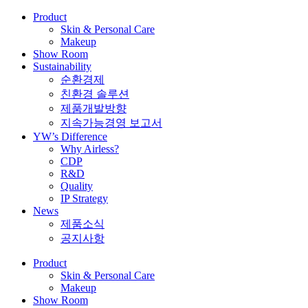
Product
Skin & Personal Care
Makeup
Show Room
Sustainability
순환경제
친환경 솔루션
제품개발방향
지속가능경영 보고서
YW’s Difference
Why Airless?
CDP
R&D
Quality
IP Strategy
News
제품소식
공지사항
Product
Skin & Personal Care
Makeup
Show Room