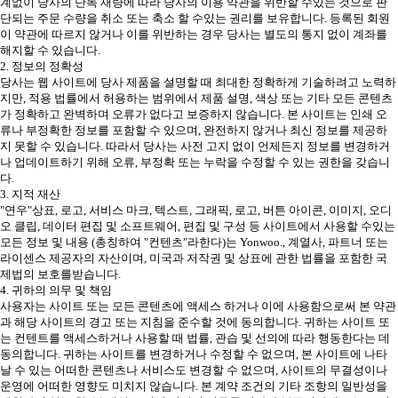
계없이 당사의 단독 재량에 따라 당사의 이용 약관을 위반할 수있는 것으로 판
단되는 주문 수량을 취소 또는 축소 할 수있는 권리를 보유합니다. 등록된 회원
이 약관에 따르지 않거나 이를 위반하는 경우 당사는 별도의 통지 없이 계좌를
해지할 수 있습니다.
2. 정보의 정확성
당사는 웹 사이트에 당사 제품을 설명할 때 최대한 정확하게 기술하려고 노력하
지만, 적용 법률에서 허용하는 범위에서 제품 설명, 색상 또는 기타 모든 콘텐츠
가 정확하고 완벽하며 오류가 없다고 보증하지 않습니다. 본 사이트는 인쇄 오
류나 부정확한 정보를 포함할 수 있으며, 완전하지 않거나 최신 정보를 제공하
지 못할 수 있습니다. 따라서 당사는 사전 고지 없이 언제든지 정보를 변경하거
나 업데이트하기 위해 오류, 부정확 또는 누락을 수정할 수 있는 권한을 갖습니
다.
3. 지적 재산
"연우"상표, 로고, 서비스 마크, 텍스트, 그래픽, 로고, 버튼 아이콘, 이미지, 오디
오 클립, 데이터 편집 및 소프트웨어, 편집 및 구성 등 사이트에서 사용할 수있는
모든 정보 및 내용 (총칭하여 "컨텐츠"라한다)는 Yonwoo., 계열사, 파트너 또는
라이센스 제공자의 자산이며, 미국과 저작권 및 상표에 관한 법률을 포함한 국
제법의 보호를받습니다.
4. 귀하의 의무 및 책임
사용자는 사이트 또는 모든 콘텐츠에 액세스 하거나 이에 사용함으로써 본 약관
과 해당 사이트의 경고 또는 지침을 준수할 것에 동의합니다. 귀하는 사이트 또
는 컨텐트를 액세스하거나 사용할 때 법률, 관습 및 선의에 따라 행동한다는 데
동의합니다. 귀하는 사이트를 변경하거나 수정할 수 없으며, 본 사이트에 나타
날 수 있는 어떠한 콘텐츠나 서비스도 변경할 수 없으며, 사이트의 무결성이나
운영에 어떠한 영향도 미치지 않습니다. 본 계약 조건의 기타 조항의 일반성을