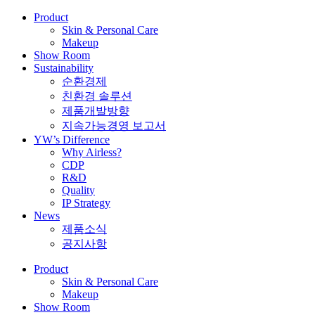
Product
Skin & Personal Care
Makeup
Show Room
Sustainability
순환경제
친환경 솔루션
제품개발방향
지속가능경영 보고서
YW’s Difference
Why Airless?
CDP
R&D
Quality
IP Strategy
News
제품소식
공지사항
Product
Skin & Personal Care
Makeup
Show Room