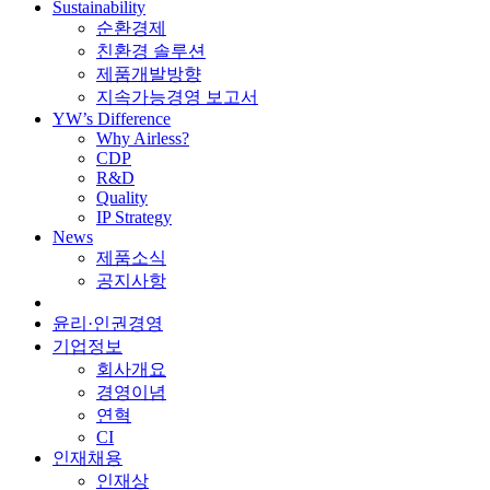
Sustainability
순환경제
친환경 솔루션
제품개발방향
지속가능경영 보고서
YW’s Difference
Why Airless?
CDP
R&D
Quality
IP Strategy
News
제품소식
공지사항
윤리·인권경영
기업정보
회사개요
경영이념
연혁
CI
인재채용
인재상