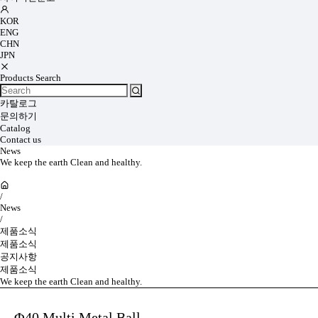
KOR
ENG
CHN
JPN
Products Search
카탈로그
문의하기
Catalog
Contact us
News
We keep the earth Clean and healthy.
/
News
/
제품소식
제품소식
공지사항
제품소식
We keep the earth Clean and healthy.
Φ40 Multi Metal Ball