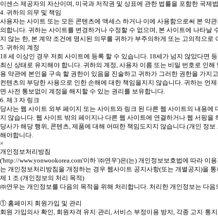
이센스 제공자의 자산이며, 미국과 저작권 및 상표에 관한 법률을 포함한 국제
4. 귀하의 의무 및 책임
사용자는 사이트 또는 모든 콘텐츠에 액세스 하거나 이에 사용함으로써 본 약관과
의합니다. 귀하는 사이트를 변경하거나 수정할 수 없으며, 본 사이트에 나타날 
지 않는 한, 본 계약 조건에 명시된 의무를 귀하가 부주의하게 또는 고의적으로
5. 귀하의 계정
18 세 이상인 경우 저희 사이트에 등록 할 수 있습니다. 18세가 넘지 않았다면
최신 상태로 유지해야 합니다. 귀하의 계정, 사용자 이름 또는 비밀 번호로 인
용 약관에 본인을 구속 할 권한이 있음을 진술하고 귀하가 그러한 권한을 가지고
컨텐츠의 부당한 사용으로 인한 손해에 대한 책임을지지 않습니다. 귀하는 언제
면 사전 통보없이 계정을 해지할 수 있는 권리를 보유합니다.
6. 제 3 자 링크
당사는 웹 사이트 외부 페이지 또는 사이트와 링크 된 다른 웹 사이트의 내용에 
지 않습니다. 웹 사이트 밖의 페이지나 다른 웹 사이트에 연결하거나 웹 서핑을
당사가 해당 행위, 콘텐츠, 제품에 대해 어떠한 책임도지지 않습니다.(개인 정보 
해야합니다.
×
개인정보처리방침
('http://www.yonwookorea.com'이하 '㈜연우')은(는) 개인정보
는 개인정보처리방침을 개정하는 경우 웹사이트 공지사항(또는 개별공지)을 통하여
제 1 조 (개인정보의 처리 목적)
㈜연우는 개인정보를 다음의 목적을 위해 처리합니다. 처리한 개인정보는 다음의
① 홈페이지 회원가입 및 관리
회원 가입의사 확인, 회원자격 유지·관리, 서비스 부정이용 방지, 각종 고지·통