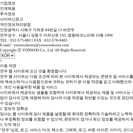
기업정보
인재채용
투자정보
사이버신문고
개인정보처리방침
인천광역시 서해구 가좌로 84번길 13 ㈜연우
연우성수 : 서울시 성동구 아차산로 103, 영동테크노타워 10층 1006
TEL : 032-575-8811 FAX : 032-578-0485
E-mail : yonwookorea@yonwookorea.com
Copyright ⓒ YONWOO Co., Ltd. All Right Reserved.
×
이용 약관
연우 웹 사이트에 오신 것을 환영합니다.
연우 웹 사이트는 다음 조건에 따라 본 사이트에서 제공되는 콘텐츠 및 서비스를
에 액세스하거나 사용함으로써 귀하는 귀하가 본 이용 약관을 읽고 이해했으며 
1. 개인 사용을위한 제품 및 서비스
사이트에서 제공되는 샘플을 포함하여 사이트에서 제공되는 제품 및 서비스는 개
없이 당사의 단독 재량에 따라 당사의 이용 약관을 위반할 수있는 것으로 판단되
수 있습니다.
2. 정보의 정확성
당사는 웹 사이트에 당사 제품을 설명할 때 최대한 정확하게 기술하려고 노력하지
나 부정확한 정보를 포함할 수 있으며, 완전하지 않거나 최신 정보를 제공하지 
3. 지적 재산
"연우"상표, 로고, 서비스 마크, 텍스트, 그래픽, 로고, 버튼 아이콘, 이미지, 오