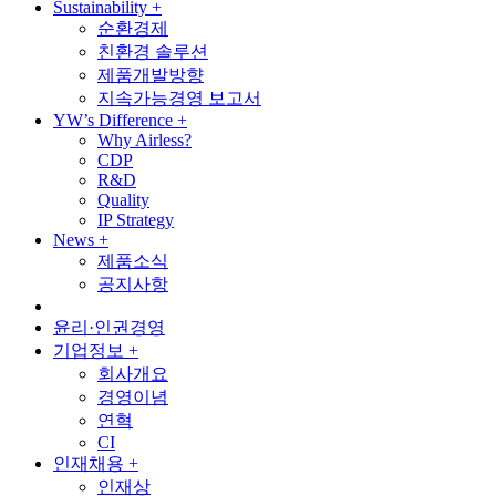
Sustainability
+
순환경제
친환경 솔루션
제품개발방향
지속가능경영 보고서
YW’s Difference
+
Why Airless?
CDP
R&D
Quality
IP Strategy
News
+
제품소식
공지사항
윤리·인권경영
기업정보
+
회사개요
경영이념
연혁
CI
인재채용
+
인재상