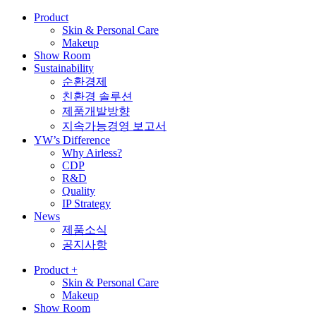
Product
Skin & Personal Care
Makeup
Show Room
Sustainability
순환경제
친환경 솔루션
제품개발방향
지속가능경영 보고서
YW’s Difference
Why Airless?
CDP
R&D
Quality
IP Strategy
News
제품소식
공지사항
Product
+
Skin & Personal Care
Makeup
Show Room