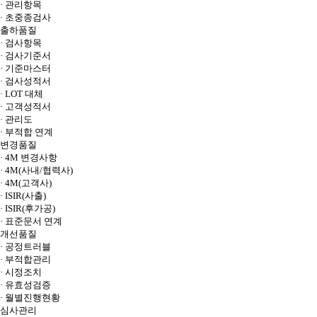
· 관리항목
· 초중종검사
출하품질
· 검사항목
· 검사기준서
· 기준마스터
· 검사성적서
· LOT 대체
· 고객성적서
· 관리도
· 부적합 연계
변경품질
· 4M 변경사항
· 4M(사내/협력사)
· 4M(고객사)
· ISIR(사출)
· ISIR(후가공)
· 표준문서 연계
개선품질
· 공정트러블
· 부적합관리
· 시정조치
· 유효성검증
· 월별진행현황
심사관리