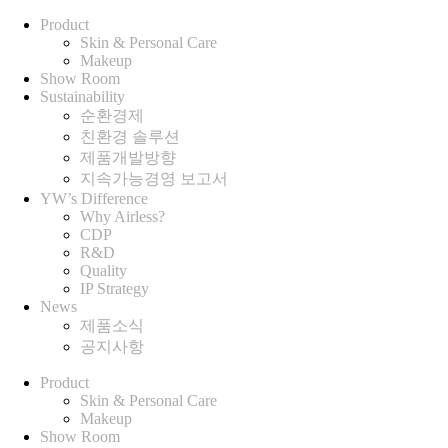
Product
Skin & Personal Care
Makeup
Show Room
Sustainability
순환경제
친환경 솔루션
제품개발방향
지속가능경영 보고서
YW’s Difference
Why Airless?
CDP
R&D
Quality
IP Strategy
News
제품소식
공지사항
Product
Skin & Personal Care
Makeup
Show Room