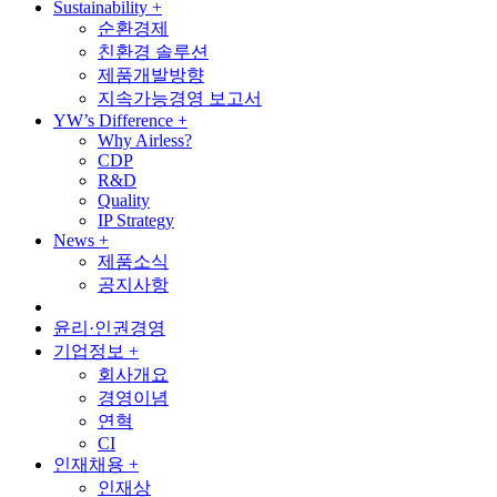
Sustainability
+
순환경제
친환경 솔루션
제품개발방향
지속가능경영 보고서
YW’s Difference
+
Why Airless?
CDP
R&D
Quality
IP Strategy
News
+
제품소식
공지사항
윤리·인권경영
기업정보
+
회사개요
경영이념
연혁
CI
인재채용
+
인재상