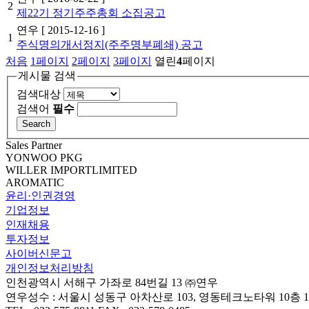
2
제22기 정기주주총회 소집공고
연우
[ 2015-12-16 ]
1
주식명의개서정지(주주명부폐쇄) 공고
처음
1
페이지
2
페이지
3
페이지
열린
4
페이지
게시물 검색
검색대상
검색어
필수
Sales Partner
YONWOO PKG
WILLER IMPORTLIMITED
AROMATIC
윤리·인권경영
기업정보
인재채용
투자정보
사이버신문고
개인정보처리방침
인천광역시 서해구 가좌로 84번길 13 ㈜연우
연우성수 : 서울시 성동구 아차산로 103, 영동테크노타워 10층 1