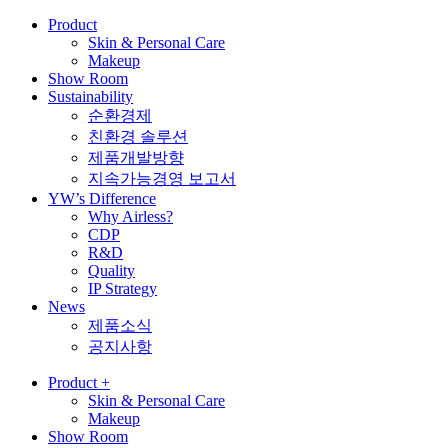
Product
Skin & Personal Care
Makeup
Show Room
Sustainability
순환경제
친환경 솔루션
제품개발방향
지속가능경영 보고서
YW’s Difference
Why Airless?
CDP
R&D
Quality
IP Strategy
News
제품소식
공지사항
Product
+
Skin & Personal Care
Makeup
Show Room