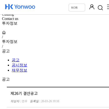
카탈로그
KOR
문의하기
Catalog
Contact us
투자정보
/
투자정보
/
공고
공고
공시정보
재무정보
공고
제26기 결산공고
작성자 :
연우
등록일 :
20-03-26 19:10