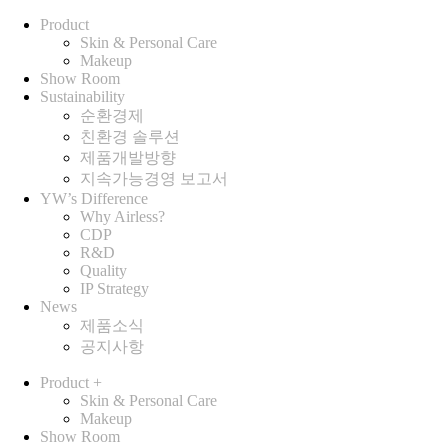
Product
Skin & Personal Care
Makeup
Show Room
Sustainability
순환경제
친환경 솔루션
제품개발방향
지속가능경영 보고서
YW’s Difference
Why Airless?
CDP
R&D
Quality
IP Strategy
News
제품소식
공지사항
Product
+
Skin & Personal Care
Makeup
Show Room