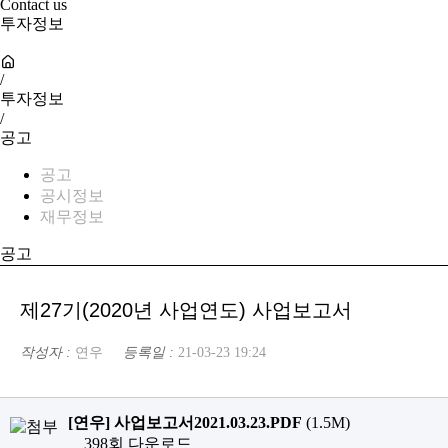
Contact us
투자정보
/
투자정보
/
공고
공고
공시정보
재무정보
공고
제27기(2020년 사업연도) 사업보고서
작성자 :
연우
등록일 :
21-03-23 19:24
[연우] 사업보고서2021.03.23.PDF
(1.5M)
398회 다운로드