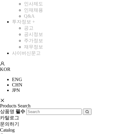
인사제도
인재채용
Q&A
투자정보
+
공고
공시정보
주가정보
재무정보
사이버신문고
KOR
ENG
CHN
JPN
Products Search
상품명
필수
카탈로그
문의하기
Catalog