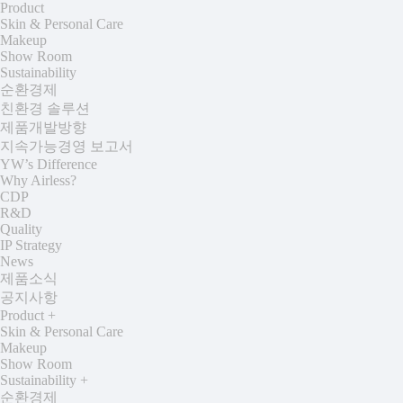
Product
Skin & Personal Care
Makeup
Show Room
Sustainability
순환경제
친환경 솔루션
제품개발방향
지속가능경영 보고서
YW’s Difference
Why Airless?
CDP
R&D
Quality
IP Strategy
News
제품소식
공지사항
Product
+
Skin & Personal Care
Makeup
Show Room
Sustainability
+
순환경제