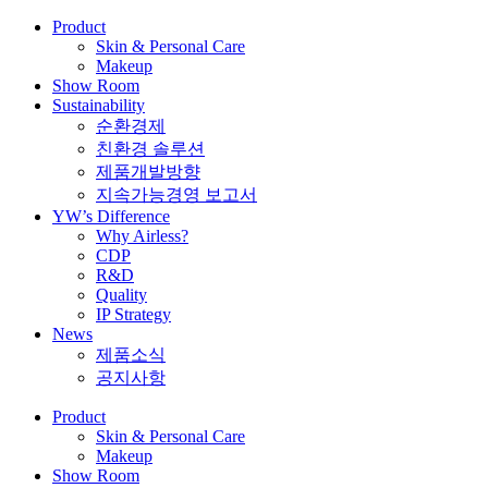
Product
Skin & Personal Care
Makeup
Show Room
Sustainability
순환경제
친환경 솔루션
제품개발방향
지속가능경영 보고서
YW’s Difference
Why Airless?
CDP
R&D
Quality
IP Strategy
News
제품소식
공지사항
Product
Skin & Personal Care
Makeup
Show Room