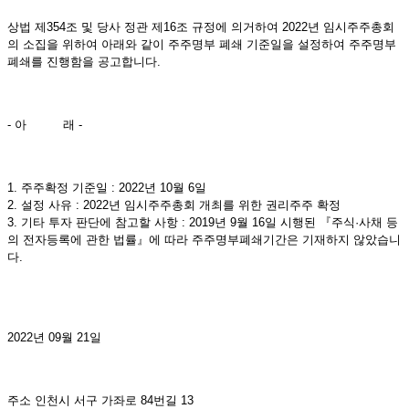
상법 제
354
조 및 당사 정관 제
16
조
규정에 의거하여
2022
년 임시주주총회
의 소집을 위하여 아래와
같이
주주명부 폐쇄 기준일을 설정하여 주주명부
폐쇄를 진행함을 공고합니다
.
-
아
래
-
1.
주주확정 기준일
: 2022
년 10
월
6
일
2.
설정 사유
: 2022
년 임시주주총회 개최를 위한 권리주주 확정
3.
기타 투자 판단에 참고할 사항
:
2019
년
9
월
16
일
시행된
『주식
·
사채
등
의
전자등록에
관한
법률』에
따라
주주명부폐쇄기간은
기재하지
않았습니
다
.
2022
년
09
월
21
일
주소 인천시 서구 가좌로
84
번길
13