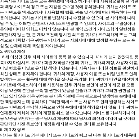
사용자는 사이트 또는 모든 콘텐츠에 액세스 하거나 이에 사용함으로써 본 약관
과 해당 사이트의 경고 또는 지침을 준수할 것에 동의합니다. 귀하는 사이트 또
는 컨텐트를 액세스하거나 사용할 때 법률, 관습 및 선의에 따라 행동한다는 데
동의합니다. 귀하는 사이트를 변경하거나 수정할 수 없으며, 본 사이트에 나타
날 수 있는 어떠한 콘텐츠나 서비스도 변경할 수 없으며, 사이트의 무결성이나
운영에 어떠한 영향도 미치지 않습니다. 본 계약 조건의 기타 조항의 일반성을
제한하지 않는 한, 본 계약 조건에 명시된 의무를 귀하가 부주의하게 또는 고의
적으로 이행할 경우 귀하는 당사의 모든 자회사에 대해 발생할 수있는 모든 손
실 및 손해에 대해 책임을 져야합니다.
5. 귀하의 계정
18 세 이상인 경우 저희 사이트에 등록 할 수 있습니다. 18세가 넘지 않았다면 등
록하지 마십시오. 귀하가 회원 자격을 가질 때 귀하는 귀하의 계정, 사용자 이름,
비밀 번호를 비밀로 유지할 책임이 있습니다. 사용자는 이러한 정보를 완전하게
최신 상태로 유지해야 합니다. 귀하의 계정, 사용자 이름 또는 비밀 번호로 인해
발생하는 모든 활동에 대해 책임을 질것을 동의합니다. 귀하가 타인을 대신하여
사이트에 액세스하여 이를 사용하는 경우 귀하는 본인이 본인이 제공 한 모든
이용 약관에 본인을 구속 할 권한이 있음을 진술하고 귀하가 그러한 권한을 가
지고 있지 않은 경우 귀하는 본 이용 약관에 구속 됨으로써 발생하는 손해에 대
한 책임을지는 데 동의하며 그러한 액세스 또는 사용으로 인해 발생하는 사이트
또는 컨텐츠의 부당한 사용으로 인한 손해에 대한 책임을지지 않습니다. 귀하는
언제든지 저희와 귀하의 계정을 취소 할 수 있습니다. 서비스를 거부하거나 이
용 약관을 위반하는 경우 당사의 재량에 따라 당사의 최선의 이익이 될 것이라
판단되면 사전 통보없이 계정을 해지할 수 있는 권리를 보유합니다.
6. 제 3 자 링크
당사는 웹 사이트 외부 페이지 또는 사이트와 링크 된 다른 웹 사이트의 내용에