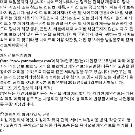
대해 책임을지지 않습니다. 사이트에 나타나는 링크는 편의상 제공되며 당사,
당사 계열사 또는 참조 된 컨텐츠, 제품, 서비스 또는 공급 업체의 파트너가 보증
하지 않습니다. 웹 사이트 밖의 페이지나 다른 웹 사이트에 연결하거나 웹 서핑
을 하는 것은 사용자의 책임입니다. 당사는 심사 또는 평가의 책임이 없으며 사
이트 외부 페이지 또는 사이트와 링크 된 다른 웹 사이트의 제공을 보증하지 않
으며 당사가 해당 행위, 콘텐츠, 제품에 대해 어떠한 책임도지지 않습니다.(개인
정보 보호 정책 및 이용 약관을 포함하되 이에 국한되지 않음). 귀하는 웹 사이트
외부 페이지 및 기타 웹 사이트의 이용 약관 및 개인 정보 취급 방침을주의 깊게
검토해야합니다.
×
개인정보처리방침
('http://www.yonwookorea.com'이하 '㈜연우')은(는) 개인정보보호법에 따라 이용
자의 개인정보 보호 및 권익을 보호하고 개인정보와 관련한 이용자의 고충을 원
활하게 처리할 수 있도록 다음과 같은 처리방침을 두고 있습니다. ㈜연우는 회
사는 개인정보처리방침을 개정하는 경우 웹사이트 공지사항(또는 개별공지)을
통하여 공지할 것입니다. 본 방침은부터 2013년 9월 1일부터 시행됩니다.
제 1 조 (개인정보의 처리 목적)
㈜연우는 개인정보를 다음의 목적을 위해 처리합니다. 처리한 개인정보는 다음
의 목적 이외의 용도로는 사용되지 않으며 이용 목적이 변경될 시에는 사전동의
를 구할 예정입니다.
① 홈페이지 회원가입 및 관리
회원 가입의사 확인, 회원자격 유지·관리, 서비스 부정이용 방지, 각종 고지·통
지, 고충처리, 분쟁 조정을 위한 기록 보존 등을 목적으로 개인정보를 처리합니
다.