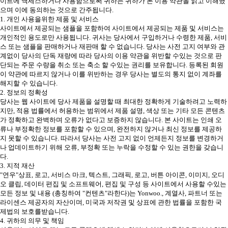
이트에 액세스하거나 사용함으로써 귀하는 귀하가 본 이용 약관을 읽고 이해했
으며 이에 동의하는 것으로 간주됩니다.
1. 개인 사용을위한 제품 및 서비스
사이트에서 제공되는 샘플을 포함하여 사이트에서 제공되는 제품 및 서비스는
개인적인 용도로만 사용됩니다. 귀사는 당사에서 구입하거나 수령한 제품, 서비
스 또는 샘플을 판매하거나 재판매 할 수 없습니다. 당사는 사전 고지 여부와 관
계없이 당사의 단독 재량에 따라 당사의 이용 약관을 위반할 수있는 것으로 판
단되는 주문 수량을 취소 또는 축소 할 수있는 권리를 보유합니다. 등록된 회원
이 약관에 따르지 않거나 이를 위반하는 경우 당사는 별도의 통지 없이 계좌를
해지할 수 있습니다.
2. 정보의 정확성
당사는 웹 사이트에 당사 제품을 설명할 때 최대한 정확하게 기술하려고 노력하
지만, 적용 법률에서 허용하는 범위에서 제품 설명, 색상 또는 기타 모든 콘텐츠
가 정확하고 완벽하며 오류가 없다고 보증하지 않습니다. 본 사이트는 인쇄 오
류나 부정확한 정보를 포함할 수 있으며, 완전하지 않거나 최신 정보를 제공하
지 못할 수 있습니다. 따라서 당사는 사전 고지 없이 언제든지 정보를 변경하거
나 업데이트하기 위해 오류, 부정확 또는 누락을 수정할 수 있는 권한을 갖습니
다.
3. 지적 재산
"연우"상표, 로고, 서비스 마크, 텍스트, 그래픽, 로고, 버튼 아이콘, 이미지, 오디
오 클립, 데이터 편집 및 소프트웨어, 편집 및 구성 등 사이트에서 사용할 수있는
모든 정보 및 내용 (총칭하여 "컨텐츠"라한다)는 Yonwoo., 계열사, 파트너 또는
라이센스 제공자의 자산이며, 미국과 저작권 및 상표에 관한 법률을 포함한 국
제법의 보호를받습니다.
4. 귀하의 의무 및 책임