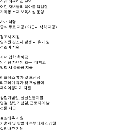
직장 어린이집 운영
어린 자녀들의 육아를 책임질
가좌동 소재 보육시설 운영
사내 식당
중식 무료 제공 ( 야근시 석식 제공)
경조사 지원
임직원 경조사 발생 시 휴가 및
경조비 지원
자녀 입학 축하금
임직원 자녀의 초등 ∙ 대학교
입학 시 축하금 지급
리프레스 휴가 및 포상금
리프레쉬 휴가 및 포상금에
해외여행까지 지원
창립기념일, 설날선물지급
명절, 창립기념일, 근로자의 날
선물 지급
절임배추 지원
기혼자 및 맞벌이 부부에게 김장철
절임배추 지원