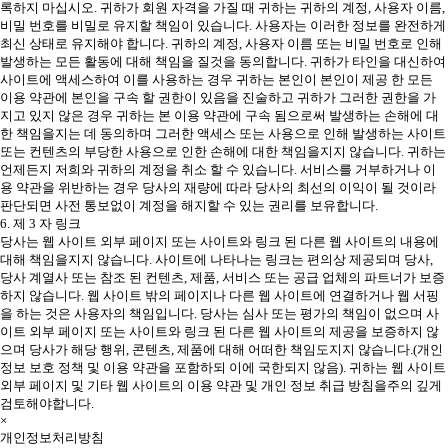
록하지 마십시오. 귀하가 회원 자격을 가질 때 귀하는 귀하의 계정, 사용자 이름,
비밀 번호를 비밀로 유지할 책임이 있습니다. 사용자는 이러한 정보를 완전하게
최신 상태로 유지해야 합니다. 귀하의 계정, 사용자 이름 또는 비밀 번호로 인해
발생하는 모든 활동에 대해 책임을 질것을 동의합니다. 귀하가 타인을 대신하여
사이트에 액세스하여 이를 사용하는 경우 귀하는 본인이 본인이 제공 한 모든
이용 약관에 본인을 구속 할 권한이 있음을 진술하고 귀하가 그러한 권한을 가
지고 있지 않은 경우 귀하는 본 이용 약관에 구속 됨으로써 발생하는 손해에 대
한 책임을지는 데 동의하며 그러한 액세스 또는 사용으로 인해 발생하는 사이트
또는 컨텐츠의 부당한 사용으로 인한 손해에 대한 책임을지지 않습니다. 귀하는
언제든지 저희와 귀하의 계정을 취소 할 수 있습니다. 서비스를 거부하거나 이
용 약관을 위반하는 경우 당사의 재량에 따라 당사의 최선의 이익이 될 것이라
판단되면 사전 통보없이 계정을 해지할 수 있는 권리를 보유합니다.
6. 제 3 자 링크
당사는 웹 사이트 외부 페이지 또는 사이트와 링크 된 다른 웹 사이트의 내용에
대해 책임을지지 않습니다. 사이트에 나타나는 링크는 편의상 제공되며 당사,
당사 계열사 또는 참조 된 컨텐츠, 제품, 서비스 또는 공급 업체의 파트너가 보증
하지 않습니다. 웹 사이트 밖의 페이지나 다른 웹 사이트에 연결하거나 웹 서핑
을 하는 것은 사용자의 책임입니다. 당사는 심사 또는 평가의 책임이 없으며 사
이트 외부 페이지 또는 사이트와 링크 된 다른 웹 사이트의 제공을 보증하지 않
으며 당사가 해당 행위, 콘텐츠, 제품에 대해 어떠한 책임도지지 않습니다.(개인
정보 보호 정책 및 이용 약관을 포함하되 이에 국한되지 않음). 귀하는 웹 사이트
외부 페이지 및 기타 웹 사이트의 이용 약관 및 개인 정보 취급 방침을주의 깊게
검토해야합니다.
×
개인정보처리방침