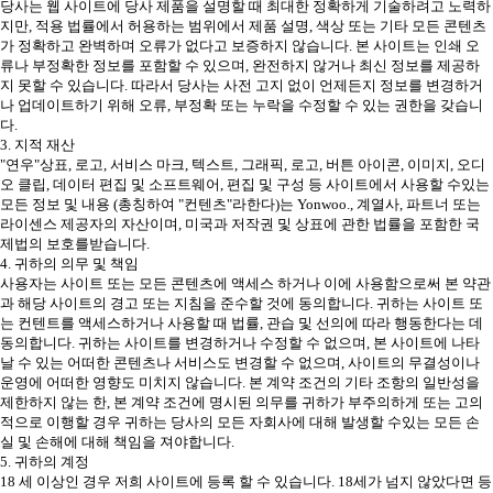
당사는 웹 사이트에 당사 제품을 설명할 때 최대한 정확하게 기술하려고 노력하
지만, 적용 법률에서 허용하는 범위에서 제품 설명, 색상 또는 기타 모든 콘텐츠
가 정확하고 완벽하며 오류가 없다고 보증하지 않습니다. 본 사이트는 인쇄 오
류나 부정확한 정보를 포함할 수 있으며, 완전하지 않거나 최신 정보를 제공하
지 못할 수 있습니다. 따라서 당사는 사전 고지 없이 언제든지 정보를 변경하거
나 업데이트하기 위해 오류, 부정확 또는 누락을 수정할 수 있는 권한을 갖습니
다.
3. 지적 재산
"연우"상표, 로고, 서비스 마크, 텍스트, 그래픽, 로고, 버튼 아이콘, 이미지, 오디
오 클립, 데이터 편집 및 소프트웨어, 편집 및 구성 등 사이트에서 사용할 수있는
모든 정보 및 내용 (총칭하여 "컨텐츠"라한다)는 Yonwoo., 계열사, 파트너 또는
라이센스 제공자의 자산이며, 미국과 저작권 및 상표에 관한 법률을 포함한 국
제법의 보호를받습니다.
4. 귀하의 의무 및 책임
사용자는 사이트 또는 모든 콘텐츠에 액세스 하거나 이에 사용함으로써 본 약관
과 해당 사이트의 경고 또는 지침을 준수할 것에 동의합니다. 귀하는 사이트 또
는 컨텐트를 액세스하거나 사용할 때 법률, 관습 및 선의에 따라 행동한다는 데
동의합니다. 귀하는 사이트를 변경하거나 수정할 수 없으며, 본 사이트에 나타
날 수 있는 어떠한 콘텐츠나 서비스도 변경할 수 없으며, 사이트의 무결성이나
운영에 어떠한 영향도 미치지 않습니다. 본 계약 조건의 기타 조항의 일반성을
제한하지 않는 한, 본 계약 조건에 명시된 의무를 귀하가 부주의하게 또는 고의
적으로 이행할 경우 귀하는 당사의 모든 자회사에 대해 발생할 수있는 모든 손
실 및 손해에 대해 책임을 져야합니다.
5. 귀하의 계정
18 세 이상인 경우 저희 사이트에 등록 할 수 있습니다. 18세가 넘지 않았다면 등