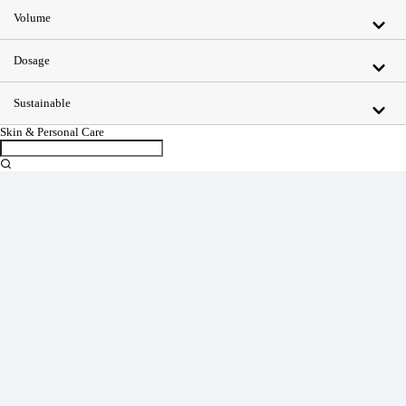
Volume
Dosage
Sustainable
Skin & Personal Care
Sales Partner
YONWOO PKG
WILLER IMPORTLIMITED
AROMATIC
윤리·인권경영
기업정보
인재채용
투자정보
사이버신문고
개인정보처리방침
인천광역시 서해구 가좌로 84번길 13 ㈜연우
연우성수 : 서울시 성동구 아차산로 103, 영동테크노타워 10층 1006
TEL : 032-575-8811 FAX : 032-578-0485
E-mail : yonwookorea@yonwookorea.com
Copyright ⓒ YONWOO Co., Ltd. All Right Reserved.