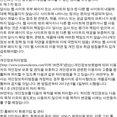
6. 제 3 자 링크
당사는 웹 사이트 외부 페이지 또는 사이트와 링크 된 다른 웹 사이트의 내용에
대해 책임을지지 않습니다. 사이트에 나타나는 링크는 편의상 제공되며 당사,
당사 계열사 또는 참조 된 컨텐츠, 제품, 서비스 또는 공급 업체의 파트너가 보증
하지 않습니다. 웹 사이트 밖의 페이지나 다른 웹 사이트에 연결하거나 웹 서핑
을 하는 것은 사용자의 책임입니다. 당사는 심사 또는 평가의 책임이 없으며 사
이트 외부 페이지 또는 사이트와 링크 된 다른 웹 사이트의 제공을 보증하지 않
으며 당사가 해당 행위, 콘텐츠, 제품에 대해 어떠한 책임도지지 않습니다.(개인
정보 보호 정책 및 이용 약관을 포함하되 이에 국한되지 않음). 귀하는 웹 사이트
외부 페이지 및 기타 웹 사이트의 이용 약관 및 개인 정보 취급 방침을주의 깊게
검토해야합니다.
×
개인정보처리방침
('http://www.yonwookorea.com'이하 '㈜연우')은(는) 개인정보보호법에 따라 이용
자의 개인정보 보호 및 권익을 보호하고 개인정보와 관련한 이용자의 고충을 원
활하게 처리할 수 있도록 다음과 같은 처리방침을 두고 있습니다. ㈜연우는 회
사는 개인정보처리방침을 개정하는 경우 웹사이트 공지사항(또는 개별공지)을
통하여 공지할 것입니다. 본 방침은부터 2013년 9월 1일부터 시행됩니다.
제 1 조 (개인정보의 처리 목적)
㈜연우는 개인정보를 다음의 목적을 위해 처리합니다. 처리한 개인정보는 다음
의 목적 이외의 용도로는 사용되지 않으며 이용 목적이 변경될 시에는 사전동의
를 구할 예정입니다.
① 홈페이지 회원가입 및 관리
회원 가입의사 확인, 회원자격 유지·관리, 서비스 부정이용 방지, 각종 고지·통