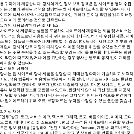
를 귀하에게 제공합니다. 당사의 개인 정보 보호 정책은 웹 사이트를 통해 수집
되는 정보와 관련된 정책을 설명하는 웹 사이트에서도 확인할 수 있습니다. 사
이트에 액세스하거나 사용함으로써 귀하는 귀하가 본 이용 약관을 읽고 이해했
으며 이에 동의하는 것으로 간주됩니다.
1. 개인 사용을위한 제품 및 서비스
사이트에서 제공되는 샘플을 포함하여 사이트에서 제공되는 제품 및 서비스는
개인적인 용도로만 사용됩니다. 귀사는 당사에서 구입하거나 수령한 제품, 서비
스 또는 샘플을 판매하거나 재판매 할 수 없습니다. 당사는 사전 고지 여부와 관
계없이 당사의 단독 재량에 따라 당사의 이용 약관을 위반할 수있는 것으로 판
단되는 주문 수량을 취소 또는 축소 할 수있는 권리를 보유합니다. 등록된 회원
이 약관에 따르지 않거나 이를 위반하는 경우 당사는 별도의 통지 없이 계좌를
해지할 수 있습니다.
2. 정보의 정확성
당사는 웹 사이트에 당사 제품을 설명할 때 최대한 정확하게 기술하려고 노력하
지만, 적용 법률에서 허용하는 범위에서 제품 설명, 색상 또는 기타 모든 콘텐츠
가 정확하고 완벽하며 오류가 없다고 보증하지 않습니다. 본 사이트는 인쇄 오
류나 부정확한 정보를 포함할 수 있으며, 완전하지 않거나 최신 정보를 제공하
지 못할 수 있습니다. 따라서 당사는 사전 고지 없이 언제든지 정보를 변경하거
나 업데이트하기 위해 오류, 부정확 또는 누락을 수정할 수 있는 권한을 갖습니
다.
3. 지적 재산
"연우"상표, 로고, 서비스 마크, 텍스트, 그래픽, 로고, 버튼 아이콘, 이미지, 오디
오 클립, 데이터 편집 및 소프트웨어, 편집 및 구성 등 사이트에서 사용할 수있는
모든 정보 및 내용 (총칭하여 "컨텐츠"라한다)는 Yonwoo., 계열사, 파트너 또는
라이센스 제공자의 자산이며, 미국과 저작권 및 상표에 관한 법률을 포함한 국