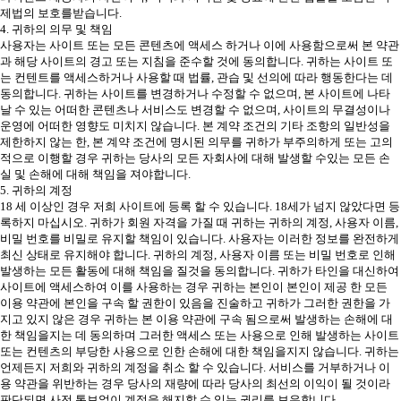
제법의 보호를받습니다.
4. 귀하의 의무 및 책임
사용자는 사이트 또는 모든 콘텐츠에 액세스 하거나 이에 사용함으로써 본 약관
과 해당 사이트의 경고 또는 지침을 준수할 것에 동의합니다. 귀하는 사이트 또
는 컨텐트를 액세스하거나 사용할 때 법률, 관습 및 선의에 따라 행동한다는 데
동의합니다. 귀하는 사이트를 변경하거나 수정할 수 없으며, 본 사이트에 나타
날 수 있는 어떠한 콘텐츠나 서비스도 변경할 수 없으며, 사이트의 무결성이나
운영에 어떠한 영향도 미치지 않습니다. 본 계약 조건의 기타 조항의 일반성을
제한하지 않는 한, 본 계약 조건에 명시된 의무를 귀하가 부주의하게 또는 고의
적으로 이행할 경우 귀하는 당사의 모든 자회사에 대해 발생할 수있는 모든 손
실 및 손해에 대해 책임을 져야합니다.
5. 귀하의 계정
18 세 이상인 경우 저희 사이트에 등록 할 수 있습니다. 18세가 넘지 않았다면 등
록하지 마십시오. 귀하가 회원 자격을 가질 때 귀하는 귀하의 계정, 사용자 이름,
비밀 번호를 비밀로 유지할 책임이 있습니다. 사용자는 이러한 정보를 완전하게
최신 상태로 유지해야 합니다. 귀하의 계정, 사용자 이름 또는 비밀 번호로 인해
발생하는 모든 활동에 대해 책임을 질것을 동의합니다. 귀하가 타인을 대신하여
사이트에 액세스하여 이를 사용하는 경우 귀하는 본인이 본인이 제공 한 모든
이용 약관에 본인을 구속 할 권한이 있음을 진술하고 귀하가 그러한 권한을 가
지고 있지 않은 경우 귀하는 본 이용 약관에 구속 됨으로써 발생하는 손해에 대
한 책임을지는 데 동의하며 그러한 액세스 또는 사용으로 인해 발생하는 사이트
또는 컨텐츠의 부당한 사용으로 인한 손해에 대한 책임을지지 않습니다. 귀하는
언제든지 저희와 귀하의 계정을 취소 할 수 있습니다. 서비스를 거부하거나 이
용 약관을 위반하는 경우 당사의 재량에 따라 당사의 최선의 이익이 될 것이라
판단되면 사전 통보없이 계정을 해지할 수 있는 권리를 보유합니다.