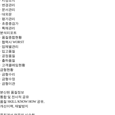
· 시정조치
· 변경관리
· 문서관리
· 대외문
· 평가관리
· 초중종검가
· 특채관리
분석리포트
· 품질종합현황
· 협력사 WORST
· 업체별관리
· 입고품질
· 공정품질
· 출하품질
· 고객클레임현황
금형현황
· 금형수리
· 금형수정
· 금형이관
분산된 품질정보
통합 및 전사적 공유
품질 SKILL/KNOW HOW 공유,
개선이력, 재발방지
품질개선 업무의 신속화