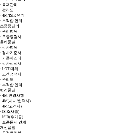
· 특채관리
· 관리도
· 4M/ISIR 연계
· 부적합 연계
초중종관리
· 관리항목
· 초중종검사
출하품질
· 검사항목
· 검사기준서
· 기준마스터
· 검사성적서
· LOT 대체
· 고객성적서
· 관리도
· 부적합 연계
변경품질
· 4M 변경사항
· 4M(사내/협력사)
· 4M(고객사)
· ISIR(사출)
· ISIR(후가공)
· 표준문서 연계
개선품질
· 공정트러블