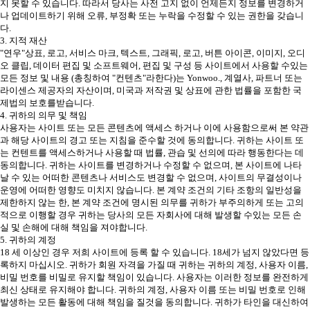
지 못할 수 있습니다. 따라서 당사는 사전 고지 없이 언제든지 정보를 변경하거
나 업데이트하기 위해 오류, 부정확 또는 누락을 수정할 수 있는 권한을 갖습니
다.
3. 지적 재산
"연우"상표, 로고, 서비스 마크, 텍스트, 그래픽, 로고, 버튼 아이콘, 이미지, 오디
오 클립, 데이터 편집 및 소프트웨어, 편집 및 구성 등 사이트에서 사용할 수있는
모든 정보 및 내용 (총칭하여 "컨텐츠"라한다)는 Yonwoo., 계열사, 파트너 또는
라이센스 제공자의 자산이며, 미국과 저작권 및 상표에 관한 법률을 포함한 국
제법의 보호를받습니다.
4. 귀하의 의무 및 책임
사용자는 사이트 또는 모든 콘텐츠에 액세스 하거나 이에 사용함으로써 본 약관
과 해당 사이트의 경고 또는 지침을 준수할 것에 동의합니다. 귀하는 사이트 또
는 컨텐트를 액세스하거나 사용할 때 법률, 관습 및 선의에 따라 행동한다는 데
동의합니다. 귀하는 사이트를 변경하거나 수정할 수 없으며, 본 사이트에 나타
날 수 있는 어떠한 콘텐츠나 서비스도 변경할 수 없으며, 사이트의 무결성이나
운영에 어떠한 영향도 미치지 않습니다. 본 계약 조건의 기타 조항의 일반성을
제한하지 않는 한, 본 계약 조건에 명시된 의무를 귀하가 부주의하게 또는 고의
적으로 이행할 경우 귀하는 당사의 모든 자회사에 대해 발생할 수있는 모든 손
실 및 손해에 대해 책임을 져야합니다.
5. 귀하의 계정
18 세 이상인 경우 저희 사이트에 등록 할 수 있습니다. 18세가 넘지 않았다면 등
록하지 마십시오. 귀하가 회원 자격을 가질 때 귀하는 귀하의 계정, 사용자 이름,
비밀 번호를 비밀로 유지할 책임이 있습니다. 사용자는 이러한 정보를 완전하게
최신 상태로 유지해야 합니다. 귀하의 계정, 사용자 이름 또는 비밀 번호로 인해
발생하는 모든 활동에 대해 책임을 질것을 동의합니다. 귀하가 타인을 대신하여