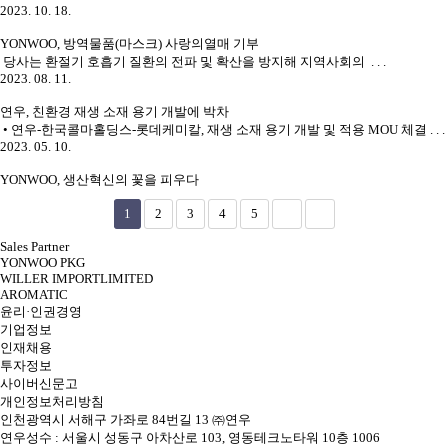
2023. 10. 18.
YONWOO, 방역물품(마스크) 사랑의열매 기부
당사는 환절기 호흡기 질환의 전파 및 확산을 방지해 지역사회의 . . .
2023. 08. 11.
연우, 친환경 재생 소재 용기 개발에 박차
• 연우-한국콜마홀딩스-롯데케미칼, 재생 소재 용기 개발 및 적용 MOU 체결 . . .
2023. 05. 10.
YONWOO, 생산혁신의 꽃을 피우다
1
2
3
4
5
Sales Partner
YONWOO PKG
WILLER IMPORTLIMITED
AROMATIC
윤리·인권경영
기업정보
인재채용
투자정보
사이버신문고
개인정보처리방침
인천광역시 서해구 가좌로 84번길 13 ㈜연우
연우성수 : 서울시 성동구 아차산로 103, 영동테크노타워 10층 1006