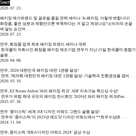
2026. 07. 23.
패키징 메가트렌드 및 글로벌 품질 전략 세미나: K-패키징, 이렇게 변합니다!
화장품, 좋은 성분과 제형만으론 부족하다는 거 알고 계셨나요?소비자의 손끝
에 닿는 순간까 . . .
2026. 07. 23.
연우, 화장품 업계 최초 패키징 트렌드 세미나 개최
한국콜마 자회사인 화장품 패키징 제조기업 연우가 지난 21일 한국콜마 종합기
술원 . . .
2026. 04. 08.
연우, '2026 대한민국 패키징 대전' 2관왕 달성!
연우, '제20회 대한민국 패키징 대전' 2관왕 달성- 기술력과 친환경성을 겸비 . . .
2026. 03. 10.
연우, EZ Rotate Airless '파리 패키징 위크’ ADF 지속가능 혁신상 수상!
연우가 유럽 최대 규모의 패키징 전시회인 '2026년 파리 패키징 위크(Pari . . .
2025. 07. 30.
연우 ‘종이스틱’ 세계 3대 디자인 어워드 그랜드 슬램 달성!
연우의 ‘종이스틱’이 2025년 레드닷 디자인 어워드에서 **최우수상(B . . .
2024. 11. 04.
연우, 종이스틱 ‘IDEA 디자인 어워드 2024’ 금상 수상