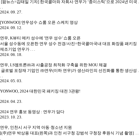
[팜뉴스=김태일 기자] 한국콜마와 자회사 연우가 ‘종이스틱’으로 2024년 미국 .
. .
2024. 09. 27.
[YONWOO] 연우성수 쇼룸 오픈 스케치 영상
2024. 09. 12.
연우, K뷰티 메카 성수에 '연우 성수' 쇼룸 오픈
서울 성수동에 오픈한 연우 성수 전경/사진=한국콜마국내 대표 화장품 패키징
제조기업 연우가 . . .
2024. 06. 18.
연우, LS엠트론㈜과 사출공정 최적화 구축을 위한 MOU 체결
글로벌 포장재 기업인 ㈜연우(이하 연우)가 생산라인의 선진화를 통한 생산성 .
. .
2024. 05. 03.
YONWOO, 2024 대한민국 패키징 대전 3관왕!
2024. 04. 23.
2024 연우 홍보 동영상 : 연우가 담다
2023. 10. 23.
연우, 인천시 서구 지역 아동·청소년 지원
[(주)연우 박상용 대표(왼쪽)과 인천 서구청 강범석 구청장 후원식 기념 촬영] . .
.