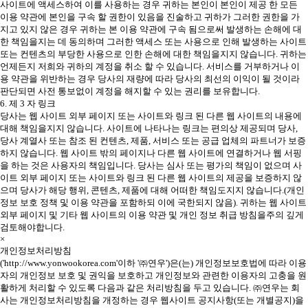
사이트에 액세스하여 이를 사용하는 경우 귀하는 본인이 본인이 제공 한 모든
이용 약관에 본인을 구속 할 권한이 있음을 진술하고 귀하가 그러한 권한을 가
지고 있지 않은 경우 귀하는 본 이용 약관에 구속 됨으로써 발생하는 손해에 대
한 책임을지는 데 동의하며 그러한 액세스 또는 사용으로 인해 발생하는 사이트
또는 컨텐츠의 부당한 사용으로 인한 손해에 대한 책임을지지 않습니다. 귀하는
언제든지 저희와 귀하의 계정을 취소 할 수 있습니다. 서비스를 거부하거나 이
용 약관을 위반하는 경우 당사의 재량에 따라 당사의 최선의 이익이 될 것이라
판단되면 사전 통보없이 계정을 해지할 수 있는 권리를 보유합니다.
6. 제 3 자 링크
당사는 웹 사이트 외부 페이지 또는 사이트와 링크 된 다른 웹 사이트의 내용에
대해 책임을지지 않습니다. 사이트에 나타나는 링크는 편의상 제공되며 당사,
당사 계열사 또는 참조 된 컨텐츠, 제품, 서비스 또는 공급 업체의 파트너가 보증
하지 않습니다. 웹 사이트 밖의 페이지나 다른 웹 사이트에 연결하거나 웹 서핑
을 하는 것은 사용자의 책임입니다. 당사는 심사 또는 평가의 책임이 없으며 사
이트 외부 페이지 또는 사이트와 링크 된 다른 웹 사이트의 제공을 보증하지 않
으며 당사가 해당 행위, 콘텐츠, 제품에 대해 어떠한 책임도지지 않습니다.(개인
정보 보호 정책 및 이용 약관을 포함하되 이에 국한되지 않음). 귀하는 웹 사이트
외부 페이지 및 기타 웹 사이트의 이용 약관 및 개인 정보 취급 방침을주의 깊게
검토해야합니다.
×
개인정보처리방침
('http://www.yonwookorea.com'이하 '㈜연우')은(는) 개인정보보호법에 따라 이용
자의 개인정보 보호 및 권익을 보호하고 개인정보와 관련한 이용자의 고충을 원
활하게 처리할 수 있도록 다음과 같은 처리방침을 두고 있습니다. ㈜연우는 회
사는 개인정보처리방침을 개정하는 경우 웹사이트 공지사항(또는 개별공지)을