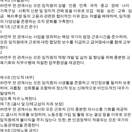
제 4조 [차별금지]
㈜연우 전 관계사는 모든 임직원의 성별 · 인종 · 민족 · 국적 · 종교 · 장애 · 나이 ·
가족구성 · 사회적 신분 및 정치적 견해 등을 이유로 모집 · 채용 · 승진 · 교육 · 임
금 · 복리후생 등의 고용과 관련된 합리적인 이유 없는 차별을 배제하며, 임직원
의 다양성을 존중하는 조직 문화를 구축한다.
제 5조 [근로조건 준수]
1
㈜연우 전 관계사는 사업을 영위하는 해당 국가의 법정 근로시간을 준수하며,
모든 임직원에게 근로에 대한 합당한 보수를 지급하고 급여명세서를 함께 교부
한다.
2
㈜연우 전 관계사는 모든 임직원의 역량 개발 및 삶의 질 향상을 위해 충분한 교
육기회와 직무수행에 적절한 업무환경을 제공한다.
제 6조 [인도적 대우]
㈜연우 전 관계사는 모든 임직원의 사생활을 존중하고 개인정보를 철저히 보호
하며, 괴롭힘 · 성희롱을 포함하여 정신적 또는 신체적으로 비인도적인 대우가
발생하지
않도록 적극 노력한다.
제 7조 [결사 및 단체교섭의 자유 보장]
㈜연우 전 관계사는 회사와 모든 근로자 간의 충분한 의사소통 기회를 제공하
고, 결사의 자유를 보장하며, 노동조합 가입 및 활동 또는 결성 등을 이유로 모든
임직원에게 불이익을 주지 않는다. 또한, 본 인권정책이 적용되는 모든 국가의
노동관계법을 존중한다.
제 8조 [강제노동 금지]