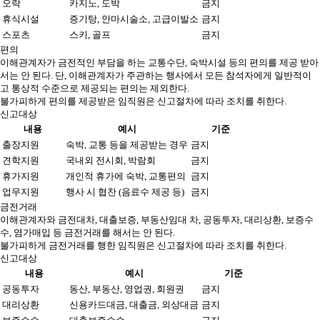
오락
카지노, 도박
금지
휴식시설
증기탕, 안마시술소, 고급이발소
금지
스포츠
스키, 골프
금지
편의
이해관계자가 금전적인 부담을 하는 교통수단, 숙박시설 등의 편의를 제공 받아
서는 안 된다. 단, 이해관계자가 주관하는 행사에서 모든 참석자에게 일반적이
고 통상적 수준으로 제공되는 편의는 제외한다.
불가피하게 편의를 제공받은 임직원은 신고절차에 따라 조치를 취한다.
신고대상
내용
예시
기준
출장지원
숙박, 교통 등을 제공받는 경우
금지
견학지원
국내외 전시회, 박람회
금지
휴가지원
개인적 휴가에 숙박, 교통편의
금지
업무지원
행사 시 협찬 (음료수 제공 등)
금지
금전거래
이해관계자와 금전대차, 대출보증, 부동산임대 차, 공동투자, 대리상환, 보증수
수, 염가매입 등 금전거래를 해서는 안 된다.
불가피하게 금전거래를 행한 임직원은 신고절차에 따라 조치를 취한다.
신고대상
내용
예시
기준
공동투자
동산, 부동산, 영업권, 회원권
금지
대리상환
신용카드대금, 대출금, 외상대금
금지