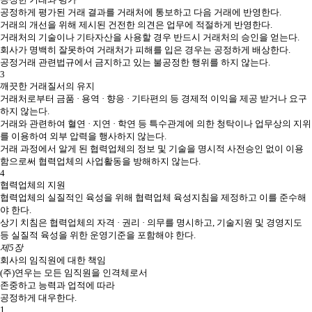
공정하게 평가된 거래 결과를 거래처에 통보하고 다음 거래에 반영한다.
거래의 개선을 위해 제시된 건전한 의견은 업무에 적절하게 반영한다.
거래처의 기술이나 기타자산을 사용할 경우 반드시 거래처의 승인을 얻는다.
회사가 명백히 잘못하여 거래처가 피해를 입은 경우는 공정하게 배상한다.
공정거래 관련법규에서 금지하고 있는 불공정한 행위를 하지 않는다.
3
깨끗한 거래질서의 유지
거래처로부터 금품 · 용역 · 향응 · 기타편의 등 경제적 이익을 제공 받거나 요구
하지 않는다.
거래와 관련하여 혈연 · 지연 · 학연 등 특수관계에 의한 청탁이나 업무상의 지위
를 이용하여 외부 압력을 행사하지 않는다.
거래 과정에서 알게 된 협력업체의 정보 및 기술을 명시적 사전승인 없이 이용
함으로써 협력업체의 사업활동을 방해하지 않는다.
4
협력업체의 지원
협력업체의 실질적인 육성을 위해 협력업체 육성지침을 제정하고 이를 준수해
야 한다.
상기 치침은 협력업체의 자격 · 권리 · 의무를 명시하고, 기술지원 및 경영지도
등 실질적 육성을 위한 운영기준을 포함해야 한다.
제5장
회사의 임직원에 대한 책임
(주)연우는 모든 임직원을 인격체로서
존중하고 능력과 업적에 따라
공정하게 대우한다.
1