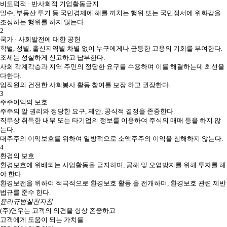
비도덕적 · 반사회적 기업활동금지
밀수, 부동산 투기 등 국민경제에 해를 끼치는 행위 또는 국민정서에 위화감을
조성하는 행위를 하지 않는다.
2
국가 · 사회발전에 대한 공헌
학벌, 성별, 출신지역별 차별 없이 누구에게나 균등한 고용의 기회를 부여한다.
조세는 성실하게 신고하고 납부한다.
사회 각계각층과 지역 주민의 정당한 요구를 수용하며 이를 해결하는데 최선을
다한다.
임직원의 건전한 사회봉사 활동 참여를 보장 하고 권장한다.
3
주주이익의 보호
주주의 알 권리와 정당한 요구, 제안, 공식적 결정을 존중한다.
직무상 취득한 내부 또는 타기업의 정보를 이용하여 주식의 매매 등을 하지 않
는다.
대주주의 이익보호를 위하여 일방적으로 소액주주의 이익을 침해하지 않는다.
4
환경의 보호
환경보호에 위배되는 사업활동을 금지하며, 공해 및 오염방지를 위해 투자를 해
야 한다.
환경보전을 위하여 적극적으로 환경보호 활동 을 전개하며, 환경보호 관련 제반
법규를 준수 한다.
윤리규범실천지침
(주)연우는 고객의 의견을 항상 존중하고
고객에게 도움이 되는 가치를