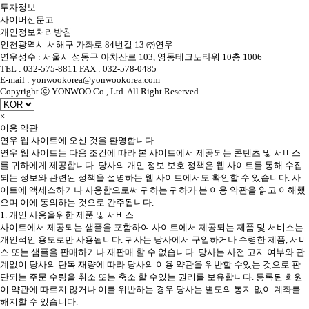
투자정보
사이버신문고
개인정보처리방침
인천광역시 서해구 가좌로 84번길 13 ㈜연우
연우성수 : 서울시 성동구 아차산로 103, 영동테크노타워 10층 1006
TEL : 032-575-8811 FAX : 032-578-0485
E-mail : yonwookorea@yonwookorea.com
Copyright ⓒ YONWOO Co., Ltd. All Right Reserved.
×
이용 약관
연우 웹 사이트에 오신 것을 환영합니다.
연우 웹 사이트는 다음 조건에 따라 본 사이트에서 제공되는 콘텐츠 및 서비스
를 귀하에게 제공합니다. 당사의 개인 정보 보호 정책은 웹 사이트를 통해 수집
되는 정보와 관련된 정책을 설명하는 웹 사이트에서도 확인할 수 있습니다. 사
이트에 액세스하거나 사용함으로써 귀하는 귀하가 본 이용 약관을 읽고 이해했
으며 이에 동의하는 것으로 간주됩니다.
1. 개인 사용을위한 제품 및 서비스
사이트에서 제공되는 샘플을 포함하여 사이트에서 제공되는 제품 및 서비스는
개인적인 용도로만 사용됩니다. 귀사는 당사에서 구입하거나 수령한 제품, 서비
스 또는 샘플을 판매하거나 재판매 할 수 없습니다. 당사는 사전 고지 여부와 관
계없이 당사의 단독 재량에 따라 당사의 이용 약관을 위반할 수있는 것으로 판
단되는 주문 수량을 취소 또는 축소 할 수있는 권리를 보유합니다. 등록된 회원
이 약관에 따르지 않거나 이를 위반하는 경우 당사는 별도의 통지 없이 계좌를
해지할 수 있습니다.