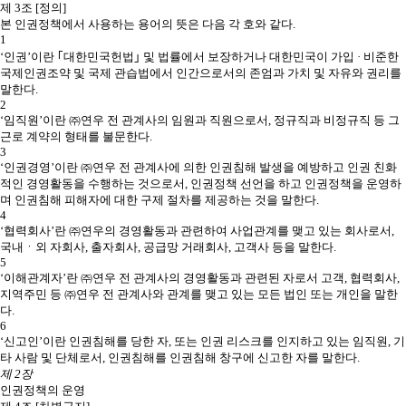
제 3조 [정의]
본 인권정책에서 사용하는 용어의 뜻은 다음 각 호와 같다.
1
‘인권’이란 ｢대한민국헌법｣ 및 법률에서 보장하거나 대한민국이 가입 · 비준한
국제인권조약 및 국제 관습법에서 인간으로서의 존엄과 가치 및 자유와 권리를
말한다.
2
‘임직원’이란 ㈜연우 전 관계사의 임원과 직원으로서, 정규직과 비정규직 등 그
근로 계약의 형태를 불문한다.
3
‘인권경영’이란 ㈜연우 전 관계사에 의한 인권침해 발생을 예방하고 인권 친화
적인 경영활동을 수행하는 것으로서, 인권정책 선언을 하고 인권정책을 운영하
며 인권침해 피해자에 대한 구제 절차를 제공하는 것을 말한다.
4
‘협력회사’란 ㈜연우의 경영활동과 관련하여 사업관계를 맺고 있는 회사로서,
국내ㆍ외 자회사, 출자회사, 공급망 거래회사, 고객사 등을 말한다.
5
‘이해관계자’란 ㈜연우 전 관계사의 경영활동과 관련된 자로서 고객, 협력회사,
지역주민 등 ㈜연우 전 관계사와 관계를 맺고 있는 모든 법인 또는 개인을 말한
다.
6
‘신고인’이란 인권침해를 당한 자, 또는 인권 리스크를 인지하고 있는 임직원, 기
타 사람 및 단체로서, 인권침해를 인권침해 창구에 신고한 자를 말한다.
제 2장
인권정책의 운영