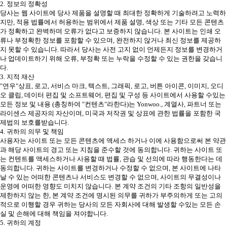
2. 정보의 정확성
당사는 웹 사이트에 당사 제품을 설명할 때 최대한 정확하게 기술하려고 노력하
지만, 적용 법률에서 허용하는 범위에서 제품 설명, 색상 또는 기타 모든 콘텐츠
가 정확하고 완벽하며 오류가 없다고 보증하지 않습니다. 본 사이트는 인쇄 오
류나 부정확한 정보를 포함할 수 있으며, 완전하지 않거나 최신 정보를 제공하
지 못할 수 있습니다. 따라서 당사는 사전 고지 없이 언제든지 정보를 변경하거
나 업데이트하기 위해 오류, 부정확 또는 누락을 수정할 수 있는 권한을 갖습니
다.
3. 지적 재산
"연우"상표, 로고, 서비스 마크, 텍스트, 그래픽, 로고, 버튼 아이콘, 이미지, 오디
오 클립, 데이터 편집 및 소프트웨어, 편집 및 구성 등 사이트에서 사용할 수있는
모든 정보 및 내용 (총칭하여 "컨텐츠"라한다)는 Yonwoo., 계열사, 파트너 또는
라이센스 제공자의 자산이며, 미국과 저작권 및 상표에 관한 법률을 포함한 국
제법의 보호를받습니다.
4. 귀하의 의무 및 책임
사용자는 사이트 또는 모든 콘텐츠에 액세스 하거나 이에 사용함으로써 본 약관
과 해당 사이트의 경고 또는 지침을 준수할 것에 동의합니다. 귀하는 사이트 또
는 컨텐트를 액세스하거나 사용할 때 법률, 관습 및 선의에 따라 행동한다는 데
동의합니다. 귀하는 사이트를 변경하거나 수정할 수 없으며, 본 사이트에 나타
날 수 있는 어떠한 콘텐츠나 서비스도 변경할 수 없으며, 사이트의 무결성이나
운영에 어떠한 영향도 미치지 않습니다. 본 계약 조건의 기타 조항의 일반성을
제한하지 않는 한, 본 계약 조건에 명시된 의무를 귀하가 부주의하게 또는 고의
적으로 이행할 경우 귀하는 당사의 모든 자회사에 대해 발생할 수있는 모든 손
실 및 손해에 대해 책임을 져야합니다.
5. 귀하의 계정