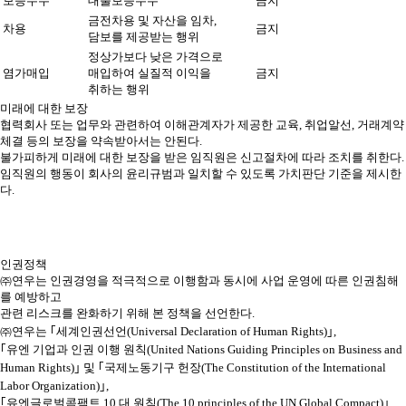
보증수수
대출보증수수
금지
금전차용 및 자산을 임차,
차용
금지
담보를 제공받는 행위
정상가보다 낮은 가격으로
염가매입
매입하여 실질적 이익을
금지
취하는 행위
미래에 대한 보장
협력회사 또는 업무와 관련하여 이해관계자가 제공한 교육, 취업알선, 거래계약
체결 등의 보장을 약속받아서는 안된다.
불가피하게 미래에 대한 보장을 받은 임직원은 신고절차에 따라 조치를 취한다.
임직원의 행동이 회사의 윤리규범과 일치할 수 있도록 가치판단 기준을 제시한
다.
인권정책
㈜연우는 인권경영을 적극적으로 이행함과 동시에 사업 운영에 따른 인권침해
를 예방하고
관련 리스크를 완화하기 위해 본 정책을 선언한다.
㈜연우는 ｢세계인권선언(Universal Declaration of Human Rights)｣,
｢유엔 기업과 인권 이행 원칙(United Nations Guiding Principles on Business and
Human Rights)｣ 및 ｢국제노동기구 헌장(The Constitution of the International
Labor Organization)｣,
｢유엔글로벌콤팩트 10 대 원칙(The 10 principles of the UN Global Compact)｣,