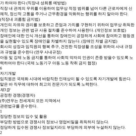
가 하여야 한다 (직장내 성희롱 예방법)
직장 내 관계의 우위를 이용하여 업무상 적정 범위를 넘어 다른 근로자에게 신
체적, 정신적 고통을 주거나 근무환경을 악화하는 행위를 하지 말아야 한다.
(직장내 괴롭힘 금지법)
개인의 자유와 권리를 보호하고 존엄과 가치를 구현하기 위하여 업무상 취득한
개인 정보는 관련 법규 사용 절차를 준수하여 사용한다. (개인정보 보호법)
장애인에 대한 인식 개선을 통하여 장애인이 공정하게 사회에 참여하고 평등권
을 실현할수 있도록 장애인을 차별하지 않는다. (장애인 차별 금지법)
회사의 성장과 임직원의 행복 추구, 건전한 직장생활 조성을 위하여 사내 규정
과 규범을 준수한다 (연우 사내규정)
아동 및 강제 노동 금지를 통하여 사회적 약자의 인권이 존중 받을수 있도록 노
력하여야 한다 (국제 노동기구 아동 노동 착취 금지 협정)
6
자기개발
임직원은 국제화 시대에 바람직한 인재상이 될 수 있도록 자기개발에 힘쓴다.
맡은 바 직무에 대하여 최고의 전문가가 되도록 노력한다.
제3장
공정한 경쟁(경쟁자)
(주)연우는 전세계의 모든 지역에서
관련법규를 준수한다.
1
정당한 정보의 입수 및 활용
부당한 방법으로 경쟁사의 정보나 영업비밀을 취득하지 않는다.
정당하게 입수된 경쟁사 정보일지라도 부당하게 외부에 누설하지 않는다.
2