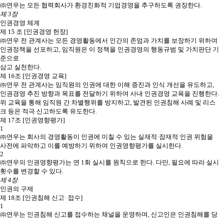
㈜연우는 모든 협력회사가 환경친화적 기업경영을 추구하도록 권장한다.
제 3장
인권경영 체계
제 15 조 [인권경영 헌장]
㈜연우 전 관계사는 모든 경영활동에서 인간의 존엄과 가치를 보장하기 위하여
인권정책을 선포하고, 임직원은 이 정책을 인권경영의 행동규범 및 가치판단 기
준으로
삼고 실천한다.
제 16조 [인권경영 교육]
㈜연우 전 관계사는 임직원의 인권에 대한 이해 증진과 인식 개선을 유도하고,
인권경영 추진 방향과 목표를 전달하기 위하여 사내 인권경영 교육을 진행한다.
위 교육을 통해 임직원 간 차별행위를 방지하고, 발견된 인권침해 사례 및 리스
크 등은 적극 신고하도록 유도한다.
제 17조 [인권영향평가]
1
㈜연우는 회사의 경영활동이 인권에 미칠 수 있는 실재적·잠재적 인권 위험을
사전에 파악하고 이를 예방하기 위하여 인권영향평가를 실시한다.
2
㈜연우의 인권영향평가는 연 1회 실시를 원칙으로 한다. 다만, 필요에 따라 실시
횟수를 변경할 수 있다.
제 4장
인권의 구제
제 18조 [인권침해 신고· 접수]
1
㈜연우는 인권침해 신고를 접수하는 채널을 운영하며, 신고인은 인권침해를 당