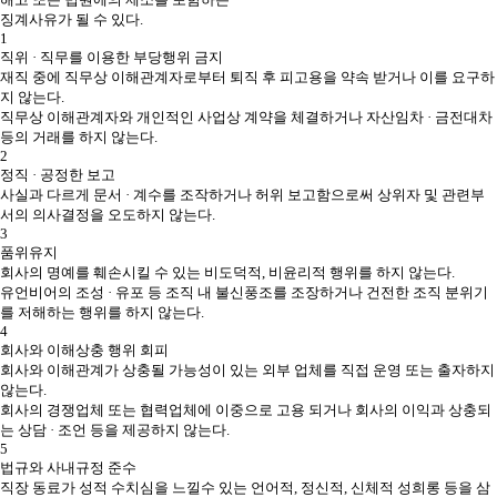
징계사유가 될 수 있다.
1
직위 · 직무를 이용한 부당행위 금지
재직 중에 직무상 이해관계자로부터 퇴직 후 피고용을 약속 받거나 이를 요구하
지 않는다.
직무상 이해관계자와 개인적인 사업상 계약을 체결하거나 자산임차 · 금전대차
등의 거래를 하지 않는다.
2
정직 · 공정한 보고
사실과 다르게 문서 · 계수를 조작하거나 허위 보고함으로써 상위자 및 관련부
서의 의사결정을 오도하지 않는다.
3
품위유지
회사의 명예를 훼손시킬 수 있는 비도덕적, 비윤리적 행위를 하지 않는다.
유언비어의 조성 · 유포 등 조직 내 불신풍조를 조장하거나 건전한 조직 분위기
를 저해하는 행위를 하지 않는다.
4
회사와 이해상충 행위 회피
회사와 이해관계가 상충될 가능성이 있는 외부 업체를 직접 운영 또는 출자하지
않는다.
회사의 경쟁업체 또는 협력업체에 이중으로 고용 되거나 회사의 이익과 상충되
는 상담 · 조언 등을 제공하지 않는다.
5
법규와 사내규정 준수
직장 동료가 성적 수치심을 느낄수 있는 언어적, 정신적, 신체적 성희롱 등을 삼