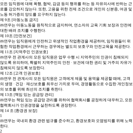
모든 임직원에 대해 폭행, 협박, 감금 등의 행위를 하는 등 자유의사에 반하는 근
로를 강요하지 않는다. 또한, 고용을 위한 전제 조건으로 개인의 신분증, 여권 및
노동 허가증의 양도를 요구하지 않는다.
제 9조 [아동노동 금지]
㈜연우는 아동노동을 원칙적으로 금지하며, 연소자의 교육 기회 보장과 안전에
대한 배려 조치를 수행한다.
제 10조 [안전보건]
㈜연우는 임직원에게 안전하고 위생적인 작업환경을 제공하며, 임직원들이 위
험한 작업환경에서 근무하는 경우에는 별도의 보호구와 안전교육을 제공한다.
제 11조 [지역주민 인권보호]
㈜연우 전 관계사의 모든 임직원은 업무 수행 시 지역주민의 인권이 침해되지
않도록 유의하며, 특별히 지역주민의 안전 · 보건에 대한 권리 및 거주의 자유가
침해되지 않도록 보장한다.
제 12조 [고객 인권보호]
㈜연우 전 관계사의 모든 임직원은 고객에게 제품 및 용역을 제공할 때에, 고객
의 생명 · 건강 · 재산보호를 최우선 가치로 두며, 경영활동으로 수집한 개인정보
의 보호를 위해 최선의 조치를 취한다.
제 13조 [책임 있는 공급망 관리]
㈜연우는 책임 있는 공급망 관리를 위하여 협력회사를 공정하게 대우하고, 모든
협력회사가 인권경영을 실천하도록 권장한다.
제 14 조 [환경권 보장]
1
㈜연우는 국내외 환경 관련 법규를 준수하고, 환경보호와 오염방지를 위해 노력
한다.
2