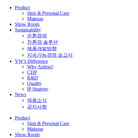
Product
Skin & Personal Care
Makeup
Show Room
Sustainability
순환경제
친환경 솔루션
제품개발방향
지속가능경영 보고서
YW’s Difference
Why Airless?
CDP
R&D
Quality
IP Strategy
News
제품소식
공지사항
Product
Skin & Personal Care
Makeup
Show Room