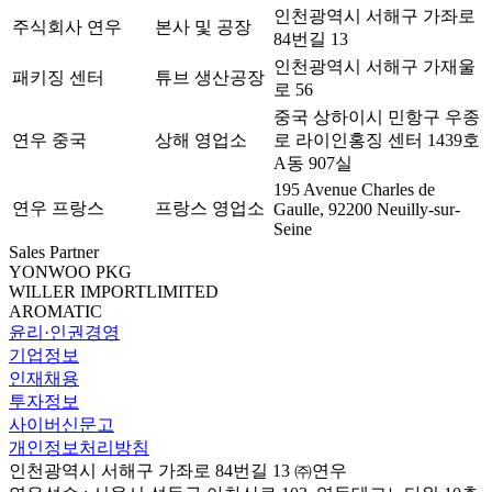
인천광역시 서해구 가좌로
주식회사 연우
본사 및 공장
84번길 13
인천광역시 서해구 가재울
패키징 센터
튜브 생산공장
로 56
중국 상하이시 민항구 우종
연우 중국
상해 영업소
로 라이인홍징 센터 1439호
A동 907실
195 Avenue Charles de
연우 프랑스
프랑스 영업소
Gaulle, 92200 Neuilly-sur-
Seine
Sales Partner
YONWOO PKG
WILLER IMPORTLIMITED
AROMATIC
윤리·인권경영
기업정보
인재채용
투자정보
사이버신문고
개인정보처리방침
인천광역시 서해구 가좌로 84번길 13 ㈜연우