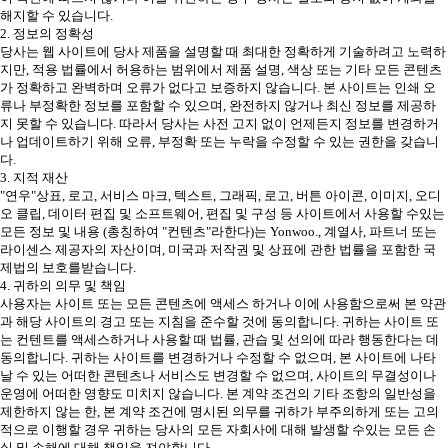
해지할 수 있습니다.
2. 정보의 정확성
당사는 웹 사이트에 당사 제품을 설명할 때 최대한 정확하게 기술하려고 노력하
지만, 적용 법률에서 허용하는 범위에서 제품 설명, 색상 또는 기타 모든 콘텐츠
가 정확하고 완벽하며 오류가 없다고 보증하지 않습니다. 본 사이트는 인쇄 오
류나 부정확한 정보를 포함할 수 있으며, 완전하지 않거나 최신 정보를 제공하
지 못할 수 있습니다. 따라서 당사는 사전 고지 없이 언제든지 정보를 변경하거
나 업데이트하기 위해 오류, 부정확 또는 누락을 수정할 수 있는 권한을 갖습니
다.
3. 지적 재산
"연우"상표, 로고, 서비스 마크, 텍스트, 그래픽, 로고, 버튼 아이콘, 이미지, 오디
오 클립, 데이터 편집 및 소프트웨어, 편집 및 구성 등 사이트에서 사용할 수있는
모든 정보 및 내용 (총칭하여 "컨텐츠"라한다)는 Yonwoo., 계열사, 파트너 또는
라이센스 제공자의 자산이며, 미국과 저작권 및 상표에 관한 법률을 포함한 국
제법의 보호를받습니다.
4. 귀하의 의무 및 책임
사용자는 사이트 또는 모든 콘텐츠에 액세스 하거나 이에 사용함으로써 본 약관
과 해당 사이트의 경고 또는 지침을 준수할 것에 동의합니다. 귀하는 사이트 또
는 컨텐트를 액세스하거나 사용할 때 법률, 관습 및 선의에 따라 행동한다는 데
동의합니다. 귀하는 사이트를 변경하거나 수정할 수 없으며, 본 사이트에 나타
날 수 있는 어떠한 콘텐츠나 서비스도 변경할 수 없으며, 사이트의 무결성이나
운영에 어떠한 영향도 미치지 않습니다. 본 계약 조건의 기타 조항의 일반성을
제한하지 않는 한, 본 계약 조건에 명시된 의무를 귀하가 부주의하게 또는 고의
적으로 이행할 경우 귀하는 당사의 모든 자회사에 대해 발생할 수있는 모든 손
실 및 손해에 대해 책임을 져야합니다.