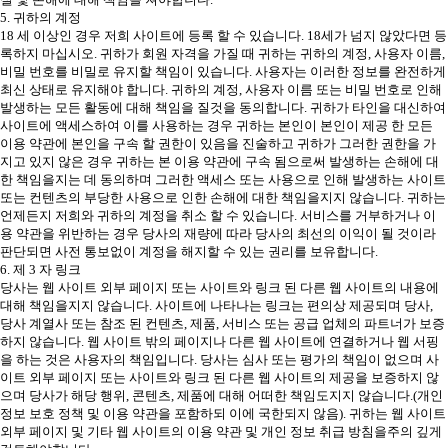
5. 귀하의 계정
18 세 이상인 경우 저희 사이트에 등록 할 수 있습니다. 18세가 넘지 않았다면 등
록하지 마십시오. 귀하가 회원 자격을 가질 때 귀하는 귀하의 계정, 사용자 이름,
비밀 번호를 비밀로 유지할 책임이 있습니다. 사용자는 이러한 정보를 완전하게
최신 상태로 유지해야 합니다. 귀하의 계정, 사용자 이름 또는 비밀 번호로 인해
발생하는 모든 활동에 대해 책임을 질것을 동의합니다. 귀하가 타인을 대신하여
사이트에 액세스하여 이를 사용하는 경우 귀하는 본인이 본인이 제공 한 모든
이용 약관에 본인을 구속 할 권한이 있음을 진술하고 귀하가 그러한 권한을 가
지고 있지 않은 경우 귀하는 본 이용 약관에 구속 됨으로써 발생하는 손해에 대
한 책임을지는 데 동의하며 그러한 액세스 또는 사용으로 인해 발생하는 사이트
또는 컨텐츠의 부당한 사용으로 인한 손해에 대한 책임을지지 않습니다. 귀하는
언제든지 저희와 귀하의 계정을 취소 할 수 있습니다. 서비스를 거부하거나 이
용 약관을 위반하는 경우 당사의 재량에 따라 당사의 최선의 이익이 될 것이라
판단되면 사전 통보없이 계정을 해지할 수 있는 권리를 보유합니다.
6. 제 3 자 링크
당사는 웹 사이트 외부 페이지 또는 사이트와 링크 된 다른 웹 사이트의 내용에
대해 책임을지지 않습니다. 사이트에 나타나는 링크는 편의상 제공되며 당사,
당사 계열사 또는 참조 된 컨텐츠, 제품, 서비스 또는 공급 업체의 파트너가 보증
하지 않습니다. 웹 사이트 밖의 페이지나 다른 웹 사이트에 연결하거나 웹 서핑
을 하는 것은 사용자의 책임입니다. 당사는 심사 또는 평가의 책임이 없으며 사
이트 외부 페이지 또는 사이트와 링크 된 다른 웹 사이트의 제공을 보증하지 않
으며 당사가 해당 행위, 콘텐츠, 제품에 대해 어떠한 책임도지지 않습니다.(개인
정보 보호 정책 및 이용 약관을 포함하되 이에 국한되지 않음). 귀하는 웹 사이트
외부 페이지 및 기타 웹 사이트의 이용 약관 및 개인 정보 취급 방침을주의 깊게