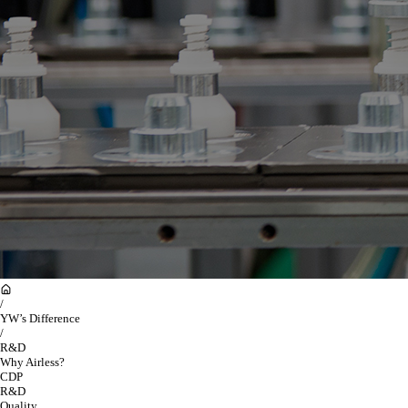
/
YW’s Difference
/
R&D
Why Airless?
CDP
R&D
Quality