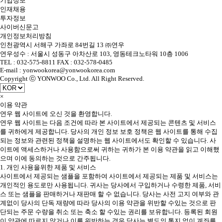
기업정보
인재채용
투자정보
사이버신문고
개인정보처리방침
인천광역시 서해구 가좌로 84번길 13 ㈜연우
연우성수 : 서울시 성동구 아차산로 103, 영동테크노타워 10층 1006
TEL : 032-575-8811 FAX : 032-578-0485
E-mail : yonwookorea@yonwookorea.com
Copyright ⓒ YONWOO Co., Ltd. All Right Reserved.
×
이용 약관
연우 웹 사이트에 오신 것을 환영합니다.
연우 웹 사이트는 다음 조건에 따라 본 사이트에서 제공되는 콘텐츠 및 서비스
를 귀하에게 제공합니다. 당사의 개인 정보 보호 정책은 웹 사이트를 통해 수집
되는 정보와 관련된 정책을 설명하는 웹 사이트에서도 확인할 수 있습니다. 사
이트에 액세스하거나 사용함으로써 귀하는 귀하가 본 이용 약관을 읽고 이해했
으며 이에 동의하는 것으로 간주됩니다.
1. 개인 사용을위한 제품 및 서비스
사이트에서 제공되는 샘플을 포함하여 사이트에서 제공되는 제품 및 서비스는
개인적인 용도로만 사용됩니다. 귀사는 당사에서 구입하거나 수령한 제품, 서비
스 또는 샘플을 판매하거나 재판매 할 수 없습니다. 당사는 사전 고지 여부와 관
계없이 당사의 단독 재량에 따라 당사의 이용 약관을 위반할 수있는 것으로 판
단되는 주문 수량을 취소 또는 축소 할 수있는 권리를 보유합니다. 등록된 회원
이 약관에 따르지 않거나 이를 위반하는 경우 당사는 별도의 통지 없이 계좌를