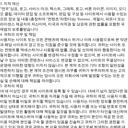
3. 지적 재산
"연우"상표, 로고, 서비스 마크, 텍스트, 그래픽, 로고, 버튼 아이콘, 이미지, 오디
오 클립, 데이터 편집 및 소프트웨어, 편집 및 구성 등 사이트에서 사용할 수있는
모든 정보 및 내용 (총칭하여 "컨텐츠"라한다)는 Yonwoo., 계열사, 파트너 또는
라이센스 제공자의 자산이며, 미국과 저작권 및 상표에 관한 법률을 포함한 국
제법의 보호를받습니다.
4. 귀하의 의무 및 책임
사용자는 사이트 또는 모든 콘텐츠에 액세스 하거나 이에 사용함으로써 본 약관
과 해당 사이트의 경고 또는 지침을 준수할 것에 동의합니다. 귀하는 사이트 또
는 컨텐트를 액세스하거나 사용할 때 법률, 관습 및 선의에 따라 행동한다는 데
동의합니다. 귀하는 사이트를 변경하거나 수정할 수 없으며, 본 사이트에 나타
날 수 있는 어떠한 콘텐츠나 서비스도 변경할 수 없으며, 사이트의 무결성이나
운영에 어떠한 영향도 미치지 않습니다. 본 계약 조건의 기타 조항의 일반성을
제한하지 않는 한, 본 계약 조건에 명시된 의무를 귀하가 부주의하게 또는 고의
적으로 이행할 경우 귀하는 당사의 모든 자회사에 대해 발생할 수있는 모든 손
실 및 손해에 대해 책임을 져야합니다.
5. 귀하의 계정
18 세 이상인 경우 저희 사이트에 등록 할 수 있습니다. 18세가 넘지 않았다면 등
록하지 마십시오. 귀하가 회원 자격을 가질 때 귀하는 귀하의 계정, 사용자 이름,
비밀 번호를 비밀로 유지할 책임이 있습니다. 사용자는 이러한 정보를 완전하게
최신 상태로 유지해야 합니다. 귀하의 계정, 사용자 이름 또는 비밀 번호로 인해
발생하는 모든 활동에 대해 책임을 질것을 동의합니다. 귀하가 타인을 대신하여
사이트에 액세스하여 이를 사용하는 경우 귀하는 본인이 본인이 제공 한 모든
이용 약관에 본인을 구속 할 권한이 있음을 진술하고 귀하가 그러한 권한을 가
지고 있지 않은 경우 귀하는 본 이용 약관에 구속 됨으로써 발생하는 손해에 대