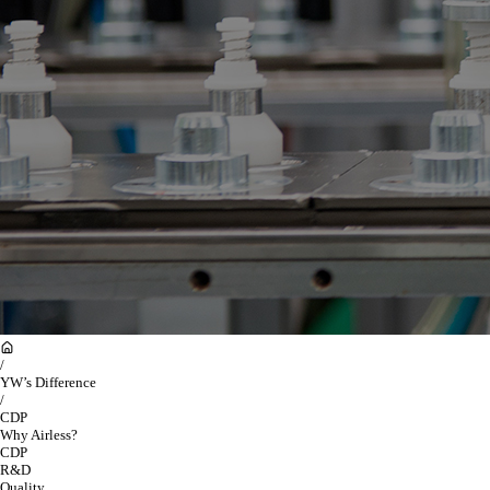
/
YW’s Difference
/
CDP
Why Airless?
CDP
R&D
Quality