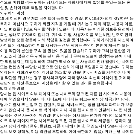
적으로 이행할 경우 귀하는 당사의 모든 자회사에 대해 발생할 수있는 모든 손
실 및 손해에 대해 책임을 져야합니다.
5. 귀하의 계정
18 세 이상인 경우 저희 사이트에 등록 할 수 있습니다. 18세가 넘지 않았다면 등
록하지 마십시오. 귀하가 회원 자격을 가질 때 귀하는 귀하의 계정, 사용자 이름,
비밀 번호를 비밀로 유지할 책임이 있습니다. 사용자는 이러한 정보를 완전하게
최신 상태로 유지해야 합니다. 귀하의 계정, 사용자 이름 또는 비밀 번호로 인해
발생하는 모든 활동에 대해 책임을 질것을 동의합니다. 귀하가 타인을 대신하여
사이트에 액세스하여 이를 사용하는 경우 귀하는 본인이 본인이 제공 한 모든
이용 약관에 본인을 구속 할 권한이 있음을 진술하고 귀하가 그러한 권한을 가
지고 있지 않은 경우 귀하는 본 이용 약관에 구속 됨으로써 발생하는 손해에 대
한 책임을지는 데 동의하며 그러한 액세스 또는 사용으로 인해 발생하는 사이트
또는 컨텐츠의 부당한 사용으로 인한 손해에 대한 책임을지지 않습니다. 귀하는
언제든지 저희와 귀하의 계정을 취소 할 수 있습니다. 서비스를 거부하거나 이
용 약관을 위반하는 경우 당사의 재량에 따라 당사의 최선의 이익이 될 것이라
판단되면 사전 통보없이 계정을 해지할 수 있는 권리를 보유합니다.
6. 제 3 자 링크
당사는 웹 사이트 외부 페이지 또는 사이트와 링크 된 다른 웹 사이트의 내용에
대해 책임을지지 않습니다. 사이트에 나타나는 링크는 편의상 제공되며 당사,
당사 계열사 또는 참조 된 컨텐츠, 제품, 서비스 또는 공급 업체의 파트너가 보증
하지 않습니다. 웹 사이트 밖의 페이지나 다른 웹 사이트에 연결하거나 웹 서핑
을 하는 것은 사용자의 책임입니다. 당사는 심사 또는 평가의 책임이 없으며 사
이트 외부 페이지 또는 사이트와 링크 된 다른 웹 사이트의 제공을 보증하지 않
으며 당사가 해당 행위, 콘텐츠, 제품에 대해 어떠한 책임도지지 않습니다.(개인
정보 보호 정책 및 이용 약관을 포함하되 이에 국한되지 않음). 귀하는 웹 사이트