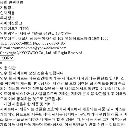
윤리·인권경영
기업정보
인재채용
투자정보
사이버신문고
개인정보처리방침
인천광역시 서해구 가좌로 84번길 13 ㈜연우
연우성수 : 서울시 성동구 아차산로 103, 영동테크노타워 10층 1006
TEL : 032-575-8811 FAX : 032-578-0485
E-mail : yonwookorea@yonwookorea.com
Copyright ⓒ YONWOO Co., Ltd. All Right Reserved.
×
이용 약관
연우 웹 사이트에 오신 것을 환영합니다.
연우 웹 사이트는 다음 조건에 따라 본 사이트에서 제공되는 콘텐츠 및 서비스
를 귀하에게 제공합니다. 당사의 개인 정보 보호 정책은 웹 사이트를 통해 수집
되는 정보와 관련된 정책을 설명하는 웹 사이트에서도 확인할 수 있습니다. 사
이트에 액세스하거나 사용함으로써 귀하는 귀하가 본 이용 약관을 읽고 이해했
으며 이에 동의하는 것으로 간주됩니다.
1. 개인 사용을위한 제품 및 서비스
사이트에서 제공되는 샘플을 포함하여 사이트에서 제공되는 제품 및 서비스는
개인적인 용도로만 사용됩니다. 귀사는 당사에서 구입하거나 수령한 제품, 서비
스 또는 샘플을 판매하거나 재판매 할 수 없습니다. 당사는 사전 고지 여부와 관
계없이 당사의 단독 재량에 따라 당사의 이용 약관을 위반할 수있는 것으로 판