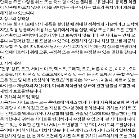
단되는 주문 수량을 취소 또는 축소 할 수있는 권리를 보유합니다. 등록된 회원
이 약관에 따르지 않거나 이를 위반하는 경우 당사는 별도의 통지 없이 계좌를
해지할 수 있습니다.
2. 정보의 정확성
당사는 웹 사이트에 당사 제품을 설명할 때 최대한 정확하게 기술하려고 노력하
지만, 적용 법률에서 허용하는 범위에서 제품 설명, 색상 또는 기타 모든 콘텐츠
가 정확하고 완벽하며 오류가 없다고 보증하지 않습니다. 본 사이트는 인쇄 오
류나 부정확한 정보를 포함할 수 있으며, 완전하지 않거나 최신 정보를 제공하
지 못할 수 있습니다. 따라서 당사는 사전 고지 없이 언제든지 정보를 변경하거
나 업데이트하기 위해 오류, 부정확 또는 누락을 수정할 수 있는 권한을 갖습니
다.
3. 지적 재산
"연우"상표, 로고, 서비스 마크, 텍스트, 그래픽, 로고, 버튼 아이콘, 이미지, 오디
오 클립, 데이터 편집 및 소프트웨어, 편집 및 구성 등 사이트에서 사용할 수있는
모든 정보 및 내용 (총칭하여 "컨텐츠"라한다)는 Yonwoo., 계열사, 파트너 또는
라이센스 제공자의 자산이며, 미국과 저작권 및 상표에 관한 법률을 포함한 국
제법의 보호를받습니다.
4. 귀하의 의무 및 책임
사용자는 사이트 또는 모든 콘텐츠에 액세스 하거나 이에 사용함으로써 본 약관
과 해당 사이트의 경고 또는 지침을 준수할 것에 동의합니다. 귀하는 사이트 또
는 컨텐트를 액세스하거나 사용할 때 법률, 관습 및 선의에 따라 행동한다는 데
동의합니다. 귀하는 사이트를 변경하거나 수정할 수 없으며, 본 사이트에 나타
날 수 있는 어떠한 콘텐츠나 서비스도 변경할 수 없으며, 사이트의 무결성이나
운영에 어떠한 영향도 미치지 않습니다. 본 계약 조건의 기타 조항의 일반성을
제한하지 않는 한, 본 계약 조건에 명시된 의무를 귀하가 부주의하게 또는 고의