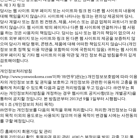
6. 제 3 자 링크
당사는 웹 사이트 외부 페이지 또는 사이트와 링크 된 다른 웹 사이트의 내용에
대해 책임을지지 않습니다. 사이트에 나타나는 링크는 편의상 제공되며 당사,
당사 계열사 또는 참조 된 컨텐츠, 제품, 서비스 또는 공급 업체의 파트너가 보증
하지 않습니다. 웹 사이트 밖의 페이지나 다른 웹 사이트에 연결하거나 웹 서핑
을 하는 것은 사용자의 책임입니다. 당사는 심사 또는 평가의 책임이 없으며 사
이트 외부 페이지 또는 사이트와 링크 된 다른 웹 사이트의 제공을 보증하지 않
으며 당사가 해당 행위, 콘텐츠, 제품에 대해 어떠한 책임도지지 않습니다.(개인
정보 보호 정책 및 이용 약관을 포함하되 이에 국한되지 않음). 귀하는 웹 사이트
외부 페이지 및 기타 웹 사이트의 이용 약관 및 개인 정보 취급 방침을주의 깊게
검토해야합니다.
×
개인정보처리방침
('http://www.yonwookorea.com'이하 '㈜연우')은(는) 개인정보보호법에 따라 이용
자의 개인정보 보호 및 권익을 보호하고 개인정보와 관련한 이용자의 고충을 원
활하게 처리할 수 있도록 다음과 같은 처리방침을 두고 있습니다. ㈜연우는 회
사는 개인정보처리방침을 개정하는 경우 웹사이트 공지사항(또는 개별공지)을
통하여 공지할 것입니다. 본 방침은부터 2013년 9월 1일부터 시행됩니다.
제 1 조 (개인정보의 처리 목적)
㈜연우는 개인정보를 다음의 목적을 위해 처리합니다. 처리한 개인정보는 다음
의 목적 이외의 용도로는 사용되지 않으며 이용 목적이 변경될 시에는 사전동의
를 구할 예정입니다.
① 홈페이지 회원가입 및 관리
회원 가입의사 확인, 회원자격 유지·관리, 서비스 부정이용 방지, 각종 고지·통