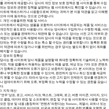
를 귀하에게 제공합니다. 당사의 개인 정보 보호 정책은 웹 사이트를 통해 수집
되는 정보와 관련된 정책을 설명하는 웹 사이트에서도 확인할 수 있습니다. 사
이트에 액세스하거나 사용함으로써 귀하는 귀하가 본 이용 약관을 읽고 이해했
으며 이에 동의하는 것으로 간주됩니다.
1. 개인 사용을위한 제품 및 서비스
사이트에서 제공되는 샘플을 포함하여 사이트에서 제공되는 제품 및 서비스는
개인적인 용도로만 사용됩니다. 귀사는 당사에서 구입하거나 수령한 제품, 서비
스 또는 샘플을 판매하거나 재판매 할 수 없습니다. 당사는 사전 고지 여부와 관
계없이 당사의 단독 재량에 따라 당사의 이용 약관을 위반할 수있는 것으로 판
단되는 주문 수량을 취소 또는 축소 할 수있는 권리를 보유합니다. 등록된 회원
이 약관에 따르지 않거나 이를 위반하는 경우 당사는 별도의 통지 없이 계좌를
해지할 수 있습니다.
2. 정보의 정확성
당사는 웹 사이트에 당사 제품을 설명할 때 최대한 정확하게 기술하려고 노력하
지만, 적용 법률에서 허용하는 범위에서 제품 설명, 색상 또는 기타 모든 콘텐츠
가 정확하고 완벽하며 오류가 없다고 보증하지 않습니다. 본 사이트는 인쇄 오
류나 부정확한 정보를 포함할 수 있으며, 완전하지 않거나 최신 정보를 제공하
지 못할 수 있습니다. 따라서 당사는 사전 고지 없이 언제든지 정보를 변경하거
나 업데이트하기 위해 오류, 부정확 또는 누락을 수정할 수 있는 권한을 갖습니
다.
3. 지적 재산
"연우"상표, 로고, 서비스 마크, 텍스트, 그래픽, 로고, 버튼 아이콘, 이미지, 오디
오 클립, 데이터 편집 및 소프트웨어, 편집 및 구성 등 사이트에서 사용할 수있는
모든 정보 및 내용 (총칭하여 "컨텐츠"라한다)는 Yonwoo., 계열사, 파트너 또는
라이센스 제공자의 자산이며, 미국과 저작권 및 상표에 관한 법률을 포함한 국