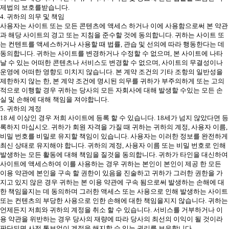
제법의 보호를받습니다.
4. 귀하의 의무 및 책임
사용자는 사이트 또는 모든 콘텐츠에 액세스 하거나 이에 사용함으로써 본 약관
과 해당 사이트의 경고 또는 지침을 준수할 것에 동의합니다. 귀하는 사이트 또
는 컨텐트를 액세스하거나 사용할 때 법률, 관습 및 선의에 따라 행동한다는 데
동의합니다. 귀하는 사이트를 변경하거나 수정할 수 없으며, 본 사이트에 나타
날 수 있는 어떠한 콘텐츠나 서비스도 변경할 수 없으며, 사이트의 무결성이나
운영에 어떠한 영향도 미치지 않습니다. 본 계약 조건의 기타 조항의 일반성을
제한하지 않는 한, 본 계약 조건에 명시된 의무를 귀하가 부주의하게 또는 고의
적으로 이행할 경우 귀하는 당사의 모든 자회사에 대해 발생할 수있는 모든 손
실 및 손해에 대해 책임을 져야합니다.
5. 귀하의 계정
18 세 이상인 경우 저희 사이트에 등록 할 수 있습니다. 18세가 넘지 않았다면 등
록하지 마십시오. 귀하가 회원 자격을 가질 때 귀하는 귀하의 계정, 사용자 이름,
비밀 번호를 비밀로 유지할 책임이 있습니다. 사용자는 이러한 정보를 완전하게
최신 상태로 유지해야 합니다. 귀하의 계정, 사용자 이름 또는 비밀 번호로 인해
발생하는 모든 활동에 대해 책임을 질것을 동의합니다. 귀하가 타인을 대신하여
사이트에 액세스하여 이를 사용하는 경우 귀하는 본인이 본인이 제공 한 모든
이용 약관에 본인을 구속 할 권한이 있음을 진술하고 귀하가 그러한 권한을 가
지고 있지 않은 경우 귀하는 본 이용 약관에 구속 됨으로써 발생하는 손해에 대
한 책임을지는 데 동의하며 그러한 액세스 또는 사용으로 인해 발생하는 사이트
또는 컨텐츠의 부당한 사용으로 인한 손해에 대한 책임을지지 않습니다. 귀하는
언제든지 저희와 귀하의 계정을 취소 할 수 있습니다. 서비스를 거부하거나 이
용 약관을 위반하는 경우 당사의 재량에 따라 당사의 최선의 이익이 될 것이라
판단되면 사전 통보없이 계정을 해지할 수 있는 권리를 보유합니다.