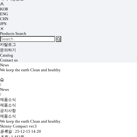
KOR
ENG
CHN
JPN
Products Search
카탈로그
문의하기
Catalog
Contact us
News
We keep the earth Clean and healthy.
/
News
/
제품소식
제품소식
공지사항
제품소식
We keep the earth Clean and healthy.
Skinny Compact ver.3
등록일 :
25-12-15 14:20
조회 :
1,443회