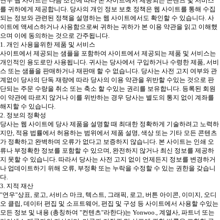
연우 웹 사이트는 다음 조건에 따라 본 사이트에서 제공되는 콘텐츠 및 서비스
를 귀하에게 제공합니다. 당사의 개인 정보 보호 정책은 웹 사이트를 통해 수집
되는 정보와 관련된 정책을 설명하는 웹 사이트에서도 확인할 수 있습니다. 사
이트에 액세스하거나 사용함으로써 귀하는 귀하가 본 이용 약관을 읽고 이해했
으며 이에 동의하는 것으로 간주됩니다.
1. 개인 사용을위한 제품 및 서비스
사이트에서 제공되는 샘플을 포함하여 사이트에서 제공되는 제품 및 서비스는
개인적인 용도로만 사용됩니다. 귀사는 당사에서 구입하거나 수령한 제품, 서비
스 또는 샘플을 판매하거나 재판매 할 수 없습니다. 당사는 사전 고지 여부와 관
계없이 당사의 단독 재량에 따라 당사의 이용 약관을 위반할 수있는 것으로 판
단되는 주문 수량을 취소 또는 축소 할 수있는 권리를 보유합니다. 등록된 회원
이 약관에 따르지 않거나 이를 위반하는 경우 당사는 별도의 통지 없이 계좌를
해지할 수 있습니다.
2. 정보의 정확성
당사는 웹 사이트에 당사 제품을 설명할 때 최대한 정확하게 기술하려고 노력하
지만, 적용 법률에서 허용하는 범위에서 제품 설명, 색상 또는 기타 모든 콘텐츠
가 정확하고 완벽하며 오류가 없다고 보증하지 않습니다. 본 사이트는 인쇄 오
류나 부정확한 정보를 포함할 수 있으며, 완전하지 않거나 최신 정보를 제공하
지 못할 수 있습니다. 따라서 당사는 사전 고지 없이 언제든지 정보를 변경하거
나 업데이트하기 위해 오류, 부정확 또는 누락을 수정할 수 있는 권한을 갖습니
다.
3. 지적 재산
"연우"상표, 로고, 서비스 마크, 텍스트, 그래픽, 로고, 버튼 아이콘, 이미지, 오디
오 클립, 데이터 편집 및 소프트웨어, 편집 및 구성 등 사이트에서 사용할 수있는
모든 정보 및 내용 (총칭하여 "컨텐츠"라한다)는 Yonwoo., 계열사, 파트너 또는