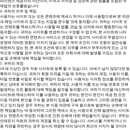
라이센스 제공자의 자산이며, 미국과 저작권 및 상표에 관한 법률을 포함한 국
제법의 보호를받습니다.
4. 귀하의 의무 및 책임
사용자는 사이트 또는 모든 콘텐츠에 액세스 하거나 이에 사용함으로써 본 약관
과 해당 사이트의 경고 또는 지침을 준수할 것에 동의합니다. 귀하는 사이트 또
는 컨텐트를 액세스하거나 사용할 때 법률, 관습 및 선의에 따라 행동한다는 데
동의합니다. 귀하는 사이트를 변경하거나 수정할 수 없으며, 본 사이트에 나타
날 수 있는 어떠한 콘텐츠나 서비스도 변경할 수 없으며, 사이트의 무결성이나
운영에 어떠한 영향도 미치지 않습니다. 본 계약 조건의 기타 조항의 일반성을
제한하지 않는 한, 본 계약 조건에 명시된 의무를 귀하가 부주의하게 또는 고의
적으로 이행할 경우 귀하는 당사의 모든 자회사에 대해 발생할 수있는 모든 손
실 및 손해에 대해 책임을 져야합니다.
5. 귀하의 계정
18 세 이상인 경우 저희 사이트에 등록 할 수 있습니다. 18세가 넘지 않았다면 등
록하지 마십시오. 귀하가 회원 자격을 가질 때 귀하는 귀하의 계정, 사용자 이름,
비밀 번호를 비밀로 유지할 책임이 있습니다. 사용자는 이러한 정보를 완전하게
최신 상태로 유지해야 합니다. 귀하의 계정, 사용자 이름 또는 비밀 번호로 인해
발생하는 모든 활동에 대해 책임을 질것을 동의합니다. 귀하가 타인을 대신하여
사이트에 액세스하여 이를 사용하는 경우 귀하는 본인이 본인이 제공 한 모든
이용 약관에 본인을 구속 할 권한이 있음을 진술하고 귀하가 그러한 권한을 가
지고 있지 않은 경우 귀하는 본 이용 약관에 구속 됨으로써 발생하는 손해에 대
한 책임을지는 데 동의하며 그러한 액세스 또는 사용으로 인해 발생하는 사이트
또는 컨텐츠의 부당한 사용으로 인한 손해에 대한 책임을지지 않습니다. 귀하는
언제든지 저희와 귀하의 계정을 취소 할 수 있습니다. 서비스를 거부하거나 이
용 약관을 위반하는 경우 당사의 재량에 따라 당사의 최선의 이익이 될 것이라