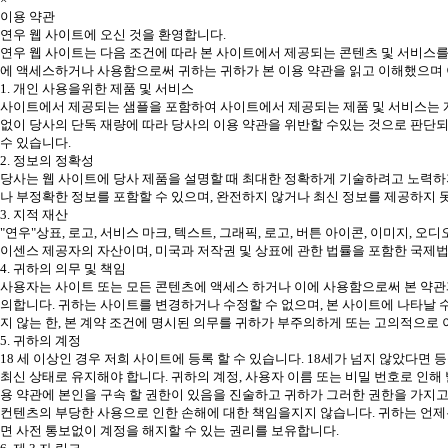
이용 약관
연우 웹 사이트에 오신 것을 환영합니다.
연우 웹 사이트는 다음 조건에 따라 본 사이트에서 제공되는 콘텐츠 및 서비스를
에 액세스하거나 사용함으로써 귀하는 귀하가 본 이용 약관을 읽고 이해했으며 
1. 개인 사용을위한 제품 및 서비스
사이트에서 제공되는 샘플을 포함하여 사이트에서 제공되는 제품 및 서비스는 개
없이 당사의 단독 재량에 따라 당사의 이용 약관을 위반할 수있는 것으로 판단되
수 있습니다.
2. 정보의 정확성
당사는 웹 사이트에 당사 제품을 설명할 때 최대한 정확하게 기술하려고 노력하지
나 부정확한 정보를 포함할 수 있으며, 완전하지 않거나 최신 정보를 제공하지 
3. 지적 재산
"연우"상표, 로고, 서비스 마크, 텍스트, 그래픽, 로고, 버튼 아이콘, 이미지, 오
이센스 제공자의 자산이며, 미국과 저작권 및 상표에 관한 법률을 포함한 국제
4. 귀하의 의무 및 책임
사용자는 사이트 또는 모든 콘텐츠에 액세스 하거나 이에 사용함으로써 본 약관과
의합니다. 귀하는 사이트를 변경하거나 수정할 수 없으며, 본 사이트에 나타날 
지 않는 한, 본 계약 조건에 명시된 의무를 귀하가 부주의하게 또는 고의적으로
5. 귀하의 계정
18 세 이상인 경우 저희 사이트에 등록 할 수 있습니다. 18세가 넘지 않았다면
최신 상태로 유지해야 합니다. 귀하의 계정, 사용자 이름 또는 비밀 번호로 인
용 약관에 본인을 구속 할 권한이 있음을 진술하고 귀하가 그러한 권한을 가지고
컨텐츠의 부당한 사용으로 인한 손해에 대한 책임을지지 않습니다. 귀하는 언제
면 사전 통보없이 계정을 해지할 수 있는 권리를 보유합니다.