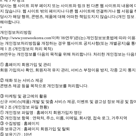
6. 제 3 자 링크
당사는 웹 사이트 외부 페이지 또는 사이트와 링크 된 다른 웹 사이트의 내용에 
지 않습니다. 웹 사이트 밖의 페이지나 다른 웹 사이트에 연결하거나 웹 서핑을
당사가 해당 행위, 콘텐츠, 제품에 대해 어떠한 책임도지지 않습니다.(개인 정보 
해야합니다.
×
개인정보처리방침
('http://www.yonwookorea.com'이하 '㈜연우')은(는) 개인정보
는 개인정보처리방침을 개정하는 경우 웹사이트 공지사항(또는 개별공지)을 통하여
제 1 조 (개인정보의 처리 목적)
㈜연우는 개인정보를 다음의 목적을 위해 처리합니다. 처리한 개인정보는 다음의
① 홈페이지 회원가입 및 관리
회원 가입의사 확인, 회원자격 유지·관리, 서비스 부정이용 방지, 각종 고지·통
② 재화 또는 서비스 제공
콘텐츠 제공 등을 목적으로 개인정보를 처리합니다.
③ 마케팅 및 광고에의 활용
신규 서비스(제품) 개발 및 맞춤 서비스 제공, 이벤트 및 광고성 정보 제공 및
제 2 조 (개인정보 파일 현황)
① 개인정보 파일명 : 홈페이지 회원가입자 명단
② 개인정보 항목 : 연락처, 주소, 이름, 이메일, 회사명, 접속 로그, 거주지역
③ 수집방법 : 홈페이지
④ 보유근거 : 홈페이지 회원가입 및 탈퇴
⑤ 보유기간 : 10년