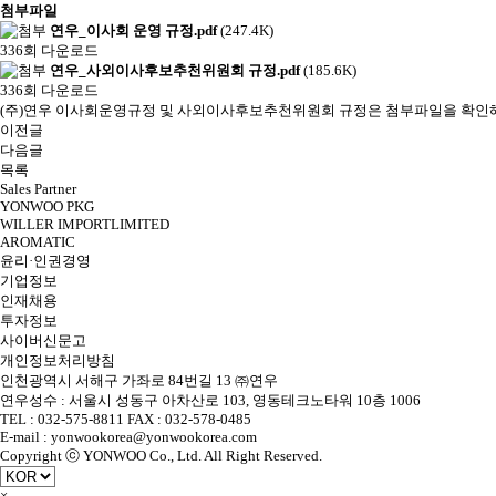
첨부파일
연우_이사회 운영 규정.pdf
(247.4K)
336회 다운로드
연우_사외이사후보추천위원회 규정.pdf
(185.6K)
336회 다운로드
(주)연우 이사회운영규정 및 사외이사후보추천위원회 규정은 첨부파일을 확인
이전글
다음글
목록
Sales Partner
YONWOO PKG
WILLER IMPORTLIMITED
AROMATIC
윤리·인권경영
기업정보
인재채용
투자정보
사이버신문고
개인정보처리방침
인천광역시 서해구 가좌로 84번길 13 ㈜연우
연우성수 : 서울시 성동구 아차산로 103, 영동테크노타워 10층 1006
TEL : 032-575-8811 FAX : 032-578-0485
E-mail : yonwookorea@yonwookorea.com
Copyright ⓒ YONWOO Co., Ltd. All Right Reserved.
×