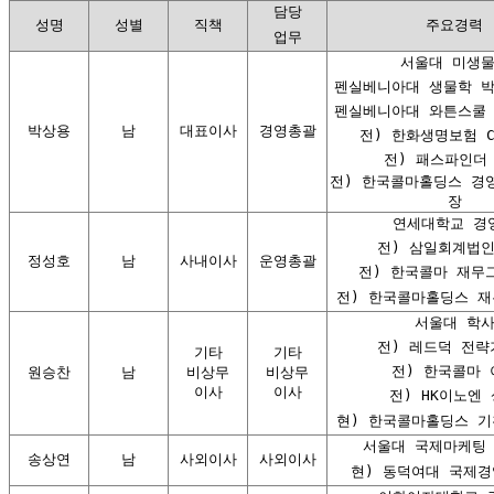
담당
성명
성별
직책
주요경력
업무
서울대 미생
펜실베니아대 생물학 
펜실베니아대 와튼스쿨
박상용
남
대표이사
경영총괄
전) 한화생명보험 C
전) 패스파인더
전) 한국콜마홀딩스 경
장
연세대학교 경
전) 삼일회계법인
정성호
남
사내이사
운영총괄
전) 한국콜마 재무
전) 한국콜마홀딩스 재
서울대 학
전) 레드덕 전략
기타
기타
전) 한국콜마 
원승찬
남
비상무
비상무
이사
이사
전) HK이노엔
현) 한국콜마홀딩스 기
서울대 국제마케팅 
송상연
남
사외이사
사외이사
현) 동덕여대 국제경