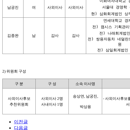
이화여자대학교 
서울대 경영학 
남궁진
여
사외이사
사외이사
현) 삼화회계법인 상무
연세대학교 경
전) 캠시스 기획관리
전) 나래회계법인
김종완
남
감사
감사
전) 쌍용자동차 네덜란드
원
전) 삼일회계법인
2) 위원회 구성
구 분
구 성
소속 이사명
송상연, 남궁진,
사외이사후보
사외이사 2명
- 사외이사후보를
추천위원회
사내이사 1명
서
박상용
이전글
다음글