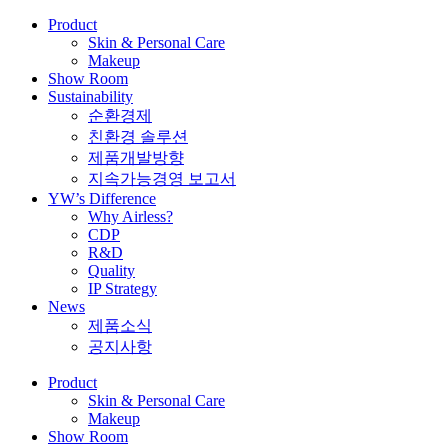
Product
Skin & Personal Care
Makeup
Show Room
Sustainability
순환경제
친환경 솔루션
제품개발방향
지속가능경영 보고서
YW’s Difference
Why Airless?
CDP
R&D
Quality
IP Strategy
News
제품소식
공지사항
Product
Skin & Personal Care
Makeup
Show Room