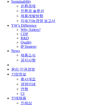
Sustainability
순환경제
친환경 솔루션
제품개발방향
지속가능경영 보고서
YW’s Difference
Why Airless?
CDP
R&D
Quality
IP Strategy
News
제품소식
공지사항
윤리·인권경영
기업정보
회사개요
경영이념
연혁
CI
인재채용
인재상