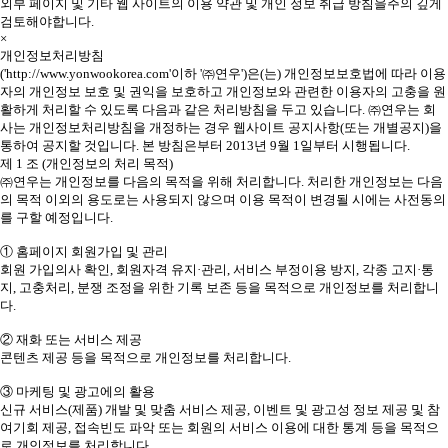
외부 페이지 및 기타 웹 사이트의 이용 약관 및 개인 정보 취급 방침을주의 깊게
검토해야합니다.
×
개인정보처리방침
('http://www.yonwookorea.com'이하 '㈜연우')은(는) 개인정보보호법에 따라 이용
자의 개인정보 보호 및 권익을 보호하고 개인정보와 관련한 이용자의 고충을 원
활하게 처리할 수 있도록 다음과 같은 처리방침을 두고 있습니다. ㈜연우는 회
사는 개인정보처리방침을 개정하는 경우 웹사이트 공지사항(또는 개별공지)을
통하여 공지할 것입니다. 본 방침은부터 2013년 9월 1일부터 시행됩니다.
제 1 조 (개인정보의 처리 목적)
㈜연우는 개인정보를 다음의 목적을 위해 처리합니다. 처리한 개인정보는 다음
의 목적 이외의 용도로는 사용되지 않으며 이용 목적이 변경될 시에는 사전동의
를 구할 예정입니다.
① 홈페이지 회원가입 및 관리
회원 가입의사 확인, 회원자격 유지·관리, 서비스 부정이용 방지, 각종 고지·통
지, 고충처리, 분쟁 조정을 위한 기록 보존 등을 목적으로 개인정보를 처리합니
다.
② 재화 또는 서비스 제공
콘텐츠 제공 등을 목적으로 개인정보를 처리합니다.
③ 마케팅 및 광고에의 활용
신규 서비스(제품) 개발 및 맞춤 서비스 제공, 이벤트 및 광고성 정보 제공 및 참
여기회 제공, 접속빈도 파악 또는 회원의 서비스 이용에 대한 통계 등을 목적으
로 개인정보를 처리합니다