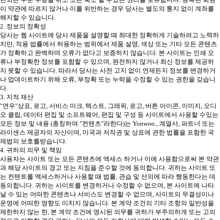
이 약관에 따르지 않거나 이를 위반하는 경우 당사는 별도의 통지 없이 계좌를
해지할 수 있습니다.
2. 정보의 정확성
당사는 웹 사이트에 당사 제품을 설명할 때 최대한 정확하게 기술하려고 노력하
지만, 적용 법률에서 허용하는 범위에서 제품 설명, 색상 또는 기타 모든 콘텐츠
가 정확하고 완벽하며 오류가 없다고 보증하지 않습니다. 본 사이트는 인쇄 오
류나 부정확한 정보를 포함할 수 있으며, 완전하지 않거나 최신 정보를 제공하
지 못할 수 있습니다. 따라서 당사는 사전 고지 없이 언제든지 정보를 변경하거
나 업데이트하기 위해 오류, 부정확 또는 누락을 수정할 수 있는 권한을 갖습니
다.
3. 지적 재산
"연우"상표, 로고, 서비스 마크, 텍스트, 그래픽, 로고, 버튼 아이콘, 이미지, 오디
오 클립, 데이터 편집 및 소프트웨어, 편집 및 구성 등 사이트에서 사용할 수있는
모든 정보 및 내용 (총칭하여 "컨텐츠"라한다)는 Yonwoo., 계열사, 파트너 또는
라이센스 제공자의 자산이며, 미국과 저작권 및 상표에 관한 법률을 포함한 국
제법의 보호를받습니다.
4. 귀하의 의무 및 책임
사용자는 사이트 또는 모든 콘텐츠에 액세스 하거나 이에 사용함으로써 본 약관
과 해당 사이트의 경고 또는 지침을 준수할 것에 동의합니다. 귀하는 사이트 또
는 컨텐트를 액세스하거나 사용할 때 법률, 관습 및 선의에 따라 행동한다는 데
동의합니다. 귀하는 사이트를 변경하거나 수정할 수 없으며, 본 사이트에 나타
날 수 있는 어떠한 콘텐츠나 서비스도 변경할 수 없으며, 사이트의 무결성이나
운영에 어떠한 영향도 미치지 않습니다. 본 계약 조건의 기타 조항의 일반성을
제한하지 않는 한, 본 계약 조건에 명시된 의무를 귀하가 부주의하게 또는 고의