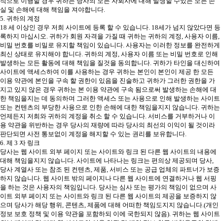
적으로 이행할 경우 귀하는 당사의 모든 자회사에 대해 발생할 수있는 모든 손
실 및 손해에 대해 책임을 져야합니다.
5. 귀하의 계정
18 세 이상인 경우 저희 사이트에 등록 할 수 있습니다. 18세가 넘지 않았다면 등
록하지 마십시오. 귀하가 회원 자격을 가질 때 귀하는 귀하의 계정, 사용자 이름,
비밀 번호를 비밀로 유지할 책임이 있습니다. 사용자는 이러한 정보를 완전하게
최신 상태로 유지해야 합니다. 귀하의 계정, 사용자 이름 또는 비밀 번호로 인해
발생하는 모든 활동에 대해 책임을 질것을 동의합니다. 귀하가 타인을 대신하여
사이트에 액세스하여 이를 사용하는 경우 귀하는 본인이 본인이 제공 한 모든
이용 약관에 본인을 구속 할 권한이 있음을 진술하고 귀하가 그러한 권한을 가
지고 있지 않은 경우 귀하는 본 이용 약관에 구속 됨으로써 발생하는 손해에 대
한 책임을지는 데 동의하며 그러한 액세스 또는 사용으로 인해 발생하는 사이트
또는 컨텐츠의 부당한 사용으로 인한 손해에 대한 책임을지지 않습니다. 귀하는
언제든지 저희와 귀하의 계정을 취소 할 수 있습니다. 서비스를 거부하거나 이
용 약관을 위반하는 경우 당사의 재량에 따라 당사의 최선의 이익이 될 것이라
판단되면 사전 통보없이 계정을 해지할 수 있는 권리를 보유합니다.
6. 제 3 자 링크
당사는 웹 사이트 외부 페이지 또는 사이트와 링크 된 다른 웹 사이트의 내용에
대해 책임을지지 않습니다. 사이트에 나타나는 링크는 편의상 제공되며 당사,
당사 계열사 또는 참조 된 컨텐츠, 제품, 서비스 또는 공급 업체의 파트너가 보증
하지 않습니다. 웹 사이트 밖의 페이지나 다른 웹 사이트에 연결하거나 웹 서핑
을 하는 것은 사용자의 책임입니다. 당사는 심사 또는 평가의 책임이 없으며 사
이트 외부 페이지 또는 사이트와 링크 된 다른 웹 사이트의 제공을 보증하지 않
으며 당사가 해당 행위, 콘텐츠, 제품에 대해 어떠한 책임도지지 않습니다.(개인
정보 보호 정책 및 이용 약관을 포함하되 이에 국한되지 않음). 귀하는 웹 사이트