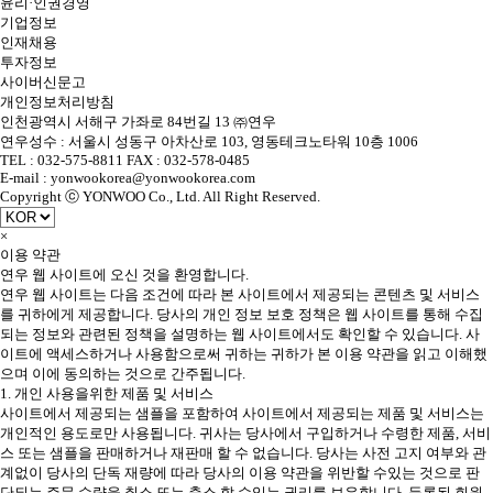
윤리·인권경영
기업정보
인재채용
투자정보
사이버신문고
개인정보처리방침
인천광역시 서해구 가좌로 84번길 13 ㈜연우
연우성수 : 서울시 성동구 아차산로 103, 영동테크노타워 10층 1006
TEL : 032-575-8811 FAX : 032-578-0485
E-mail : yonwookorea@yonwookorea.com
Copyright ⓒ YONWOO Co., Ltd. All Right Reserved.
×
이용 약관
연우 웹 사이트에 오신 것을 환영합니다.
연우 웹 사이트는 다음 조건에 따라 본 사이트에서 제공되는 콘텐츠 및 서비스
를 귀하에게 제공합니다. 당사의 개인 정보 보호 정책은 웹 사이트를 통해 수집
되는 정보와 관련된 정책을 설명하는 웹 사이트에서도 확인할 수 있습니다. 사
이트에 액세스하거나 사용함으로써 귀하는 귀하가 본 이용 약관을 읽고 이해했
으며 이에 동의하는 것으로 간주됩니다.
1. 개인 사용을위한 제품 및 서비스
사이트에서 제공되는 샘플을 포함하여 사이트에서 제공되는 제품 및 서비스는
개인적인 용도로만 사용됩니다. 귀사는 당사에서 구입하거나 수령한 제품, 서비
스 또는 샘플을 판매하거나 재판매 할 수 없습니다. 당사는 사전 고지 여부와 관
계없이 당사의 단독 재량에 따라 당사의 이용 약관을 위반할 수있는 것으로 판
단되는 주문 수량을 취소 또는 축소 할 수있는 권리를 보유합니다. 등록된 회원